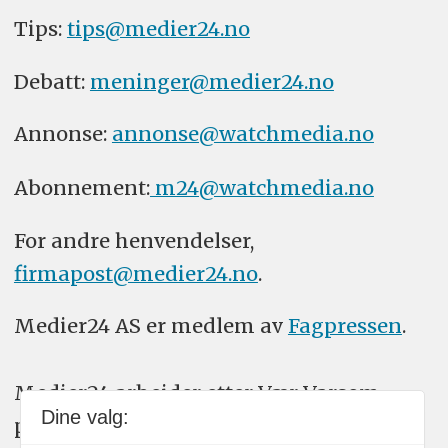
Tips:
tips@medier24.no
Debatt:
meninger@medier24.no
Annonse:
annonse@watchmedia.no
Abonnement:
m24@watchmedia.no
For andre henvendelser,
firmapost@medier24.no
.
Medier24 AS er medlem av
Fagpressen
.
Medier24 arbeider etter Vær Varsom-
Dine valg:
plakatens regler for god presseskikk.