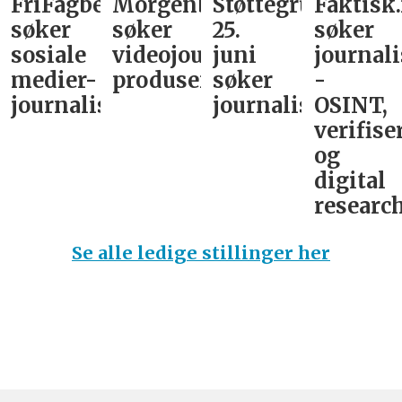
FriFagbevegelse
Morgenbladet
Støttegruppa
Faktisk
søker
søker
25.
søker
sosiale
videojournalist/podkast-
juni
journali
medier-
produsent
søker
-
journalist
journalist
OSINT,
verifise
og
digital
research
Se alle ledige stillinger her