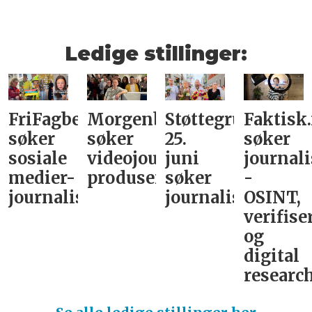
Ledige stillinger:
FriFagbevegelse
Morgenbladet
Støttegruppa
Faktisk
søker
søker
25.
søker
sosiale
videojournalist/podkast-
juni
journali
medier-
produsent
søker
-
journalist
journalist
OSINT,
verifise
og
digital
research