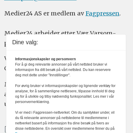
Medier24 AS er medlem av
Fagpressen
.
Medier24 arbeider etter Vær Varsom-
Dine valg:
plakatens regler for god presseskikk.
Vi bruker KI-verktøy som ChatGPT,
Informasjonskapsler og personvern
For å gi deg relevante annonser på vårt nettsted bruker vi
Claude, og Gemini i journalistikken vår.
informasjon fra ditt besøk på vårt nettsted. Du kan reservere
deg mot dette under "Innstillinger".
Medier24s redaksjon har alltid det fulle
For øvrig bruker vi informasjonskapsler og lignende verktøy for
analyse, for å sammenligne nettlesere, tilpasse innhold til deg
ansvar for publisert innhold, med eller
og for å utvikle og tilby nødvendig funksjonalitet. Les mer i vår
personvernerklæring.
uten bruk av kunstig intelligens.
Vi er med i Fagpressen-nettverket. Om du samtykker under, vil
du få relevante annonser på nettstedene til medlemmene i
nettverket basert på informasjon fra dine besøk på tvers av
disse nettstedene. En oversikt over medlemmene finner du på