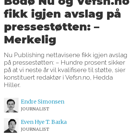
Bodø Nu og Vefsn.no
fikk igjen avslag på
pressestøtten: –
Merkelig
Nu Publishing nettavisene fikk igjen avslag
på pressestøtten: – Hundre prosent sikker
på at vi neste år vil kvalifisere til støtte, sier
konstituert redaktør i Vefsn.no, Hedda
Hiller.
Endre
Simonsen
JOURNALIST
Even Hye
T. Barka
JOURNALIST