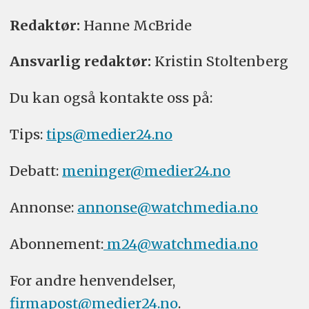
Redaktør:
Hanne McBride
Ansvarlig redaktør:
Kristin Stoltenberg
Du kan også kontakte oss på:
Tips:
tips@medier24.no
Debatt:
meninger@medier24.no
Annonse:
annonse@watchmedia.no
Abonnement:
m24@watchmedia.no
For andre henvendelser,
firmapost@medier24.no
.