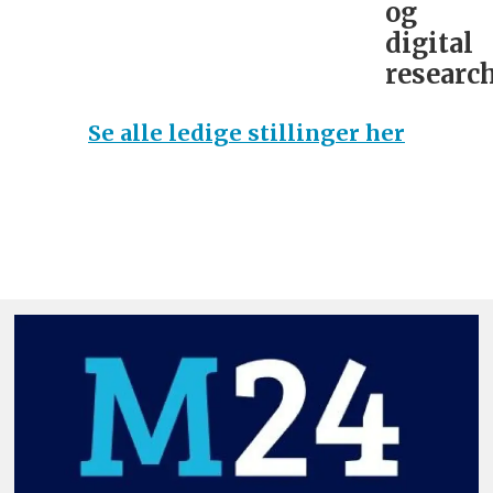
og
digital
research
Se alle ledige stillinger her