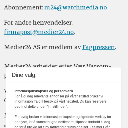
Abonnement:
m24@watchmedia.no
For andre henvendelser,
firmapost@medier24.no
.
Medier24 AS er medlem av
Fagpressen
.
Medier24 arbeider etter Vær Varsom-
Dine valg:
plakatens regler for god presseskikk.
Vi bruker KI-verktøy som ChatGPT,
Informasjonskapsler og personvern
For å gi deg relevante annonser på vårt nettsted bruker vi
Claude, og Gemini i journalistikken vår.
informasjon fra ditt besøk på vårt nettsted. Du kan reservere
deg mot dette under "Innstillinger".
Medier24s redaksjon har alltid det fulle
For øvrig bruker vi informasjonskapsler og lignende verktøy for
analyse, for å sammenligne nettlesere, tilpasse innhold til deg
ansvar for publisert innhold, med eller
og for å utvikle og tilby nødvendig funksjonalitet. Les mer i vår