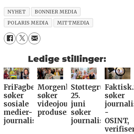
NYHET
BONNIER MEDIA
POLARIS MEDIA
MITTMEDIA
Ledige stillinger:
FriFagbevegelse
Morgenbladet
Støttegruppa
Faktisk
søker
søker
25.
søker
sosiale
videojournalist/podkast-
juni
journali
medier-
produsent
søker
-
journalist
journalist
OSINT,
verifise