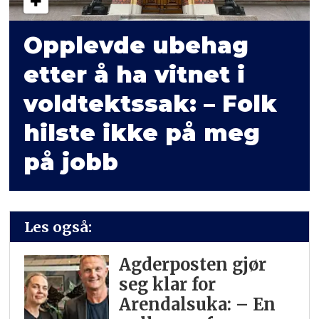
Opplevde ubehag
etter å ha vitnet i
voldtektssak: – Folk
hilste ikke på meg
på jobb
Les også:
Agderposten gjør
seg klar for
Arendalsuka: – En