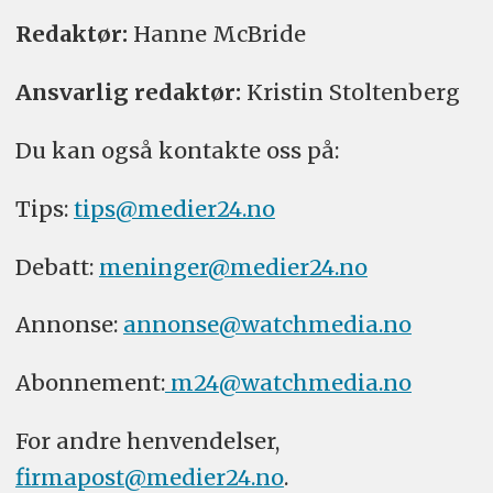
Redaktør:
Hanne McBride
Ansvarlig redaktør:
Kristin Stoltenberg
Du kan også kontakte oss på:
Tips:
tips@medier24.no
Debatt:
meninger@medier24.no
Annonse:
annonse@watchmedia.no
Abonnement:
m24@watchmedia.no
For andre henvendelser,
firmapost@medier24.no
.