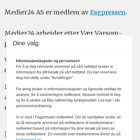
Medier24 AS er medlem av
Fagpressen
.
Medier24 arbeider etter Vær Varsom-
plakatens regler for god presseskikk.
Dine valg:
Vi bruker KI-verktøy som ChatGPT,
Informasjonskapsler og personvern
For å gi deg relevante annonser på vårt nettsted bruker vi
Claude, og Gemini i journalistikken vår.
informasjon fra ditt besøk på vårt nettsted. Du kan reservere
deg mot dette under "Innstillinger".
Medier24s redaksjon har alltid det fulle
For øvrig bruker vi informasjonskapsler og lignende verktøy for
analyse, for å sammenligne nettlesere, tilpasse innhold til deg
ansvar for publisert innhold, med eller
og for å utvikle og tilby nødvendig funksjonalitet. Les mer i vår
uten bruk av kunstig intelligens.
personvernerklæring.
Vi er med i Fagpressen-nettverket. Om du samtykker under, vil
du få relevante annonser på nettstedene til medlemmene i
nettverket basert på informasjon fra dine besøk på tvers av
disse nettstedene. En oversikt over medlemmene finner du på
Fagpressen.no.