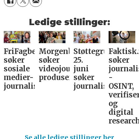
Ledige stillinger:
FriFagbevegelse
Morgenbladet
Støttegruppa
Faktisk
søker
søker
25.
søker
sosiale
videojournalist/podkast-
juni
journali
medier-
produsent
søker
-
journalist
journalist
OSINT,
verifise
og
digital
research
Se alle ledige stillinger her