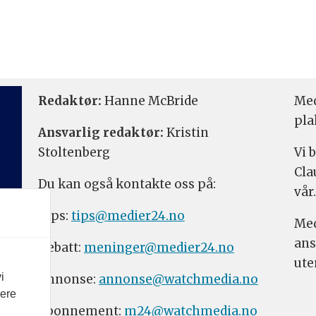
Redaktør:
Hanne McBride
Med
pla
Ansvarlig redaktør:
Kristin
Stoltenberg
Vi 
Cla
Du kan også kontakte oss på:
vår.
Tips:
tips@medier24.no
Med
ans
Debatt:
meninger@medier24.no
ute
i
Annonse:
annonse@watchmedia.no
vere
Abonnement:
m24@watchmedia.no