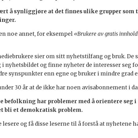
t å synliggjøre at det finnes ulike grupper som t
inger.
pen noe annet, for eksempel
«Brukere av gratis innhol
ediebrukere sier om sitt nyhetstilfang og bruk. De 
i nyhetsbildet og finne nyheter de interesser seg fo
re synspunkter enn egne og bruker i mindre grad et v
under 30 år at de ikke har noen avisabonnement i da
e befolkning har problemer med å orientere seg i 
et bli et demokratisk problem.
lesere og få disse leserne til å forstå at nyhetene