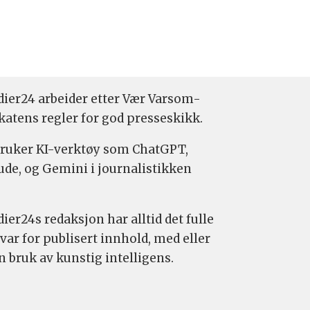
ier24 arbeider etter Vær Varsom-
katens regler for god presseskikk.
bruker KI-verktøy som ChatGPT,
ude, og Gemini i journalistikken
ier24s redaksjon har alltid det fulle
var for publisert innhold, med eller
n bruk av kunstig intelligens.