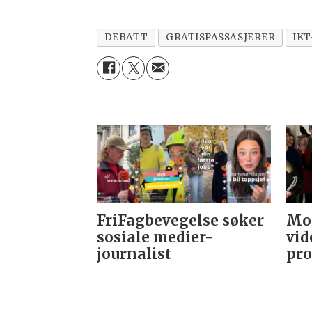
DEBATT
GRATISPASSASJERER
IK
FriFagbevegelse søker
Mor
sosiale medier-
vid
journalist
pro