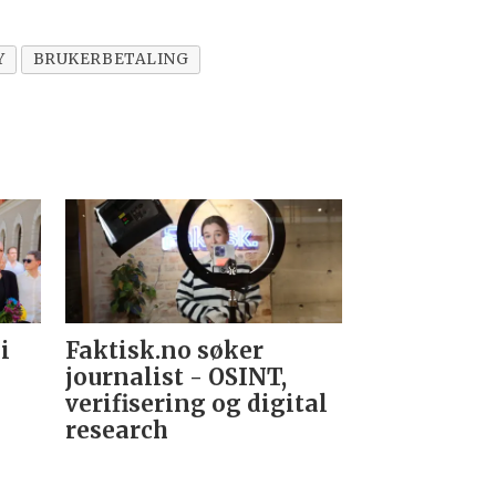
Y
BRUKERBETALING
i
Faktisk.no søker
Forsvarets
journalist - OSINT,
nyhetsred
verifisering og digital
research­