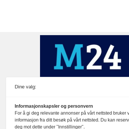
Medier24 drives av Medier24 AS.
Dine valg:
Organisasjonsnummer: 815 450 132
Personvern/cookies
Informasjonskapsler og personvern
For å gi deg relevante annonser på vårt nettsted bruker v
informasjon fra ditt besøk på vårt nettsted. Du kan reser
deg mot dette under "Innstillinger".