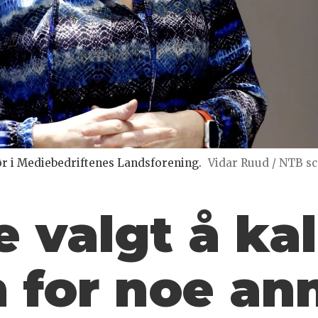
ør i Mediebedriftenes Landsforening.
Vidar Ruud / NTB s
 valgt å kal
 for noe an