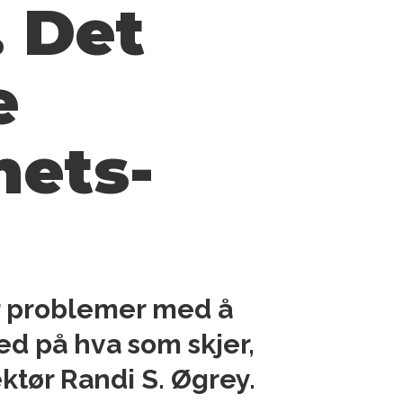
. Det
e
hets­
ar problemer med å
ed på hva som skjer,
ktør Randi S. Øgrey.