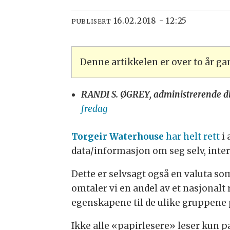
16.02.2018 - 12:25
PUBLISERT
Denne artikkelen er over to år g
RANDI S. ØGREY, administrerende di
fredag
Torgeir Waterhouse
har helt rett
i 
data/informasjon om seg selv, intere
Dette er selvsagt også en valuta som
omtaler vi en andel av et nasjonalt r
egenskapene til de ulike gruppene 
Ikke alle «papirlesere» leser kun pa