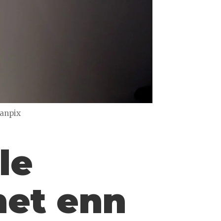
canpix
le
net enn