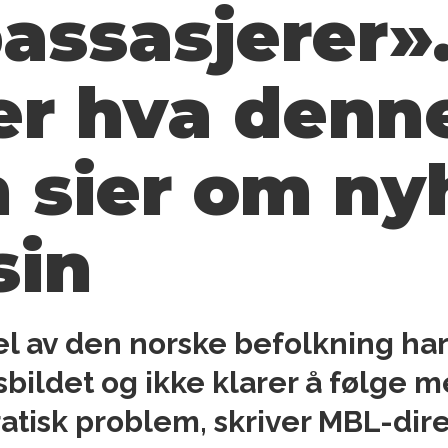
passasjerer»
 er hva denn
 sier om ny
sin
el av den norske befolkning h
sbildet og ikke klarer å følge m
atisk problem, skriver MBL-dire