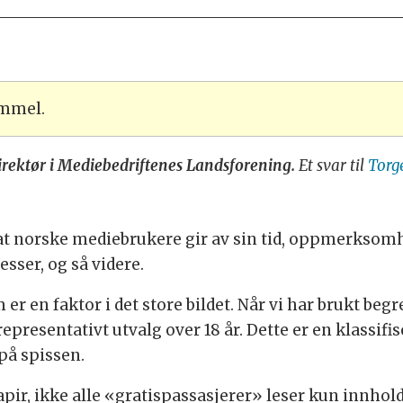
ammel.
rektør i Mediebedriftenes Landsforening.
Et svar til
Torge
at norske mediebrukere gir av sin tid, oppmerksom
sser, og så videre.
 er en faktor i det store bildet. Når vi har brukt beg
epresentativt utvalg over 18 år. Dette er en klassifise
på spissen.
pir, ikke alle «gratispassasjerer» leser kun innhold