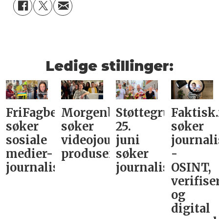
Ledige stillinger:
FriFagbevegelse
Morgenbladet
Støttegruppa
Faktisk
søker
søker
25.
søker
sosiale
videojournalist/podkast-
juni
journali
medier-
produsent
søker
-
journalist
journalist
OSINT,
verifise
og
digital