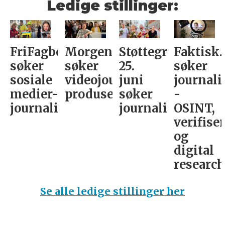
Ledige stillinger:
FriFagbevegelse
Morgenbladet
Støttegruppa
Faktisk.
søker
søker
25.
søker
sosiale
videojournalist/podkast-
juni
journali
medier-
produsent
søker
-
journalist
journalist
OSINT,
verifise
og
digital
research­
Se alle ledige stillinger her