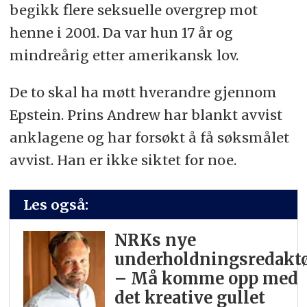
begikk flere seksuelle overgrep mot
henne i 2001. Da var hun 17 år og
mindreårig etter amerikansk lov.
De to skal ha møtt hverandre gjennom
Epstein. Prins Andrew har blankt avvist
anklagene og har forsøkt å få søksmålet
avvist. Han er ikke siktet for noe.
Les også:
NRKs nye
underholdningsredaktø
– Må komme opp med
det kreative gullet