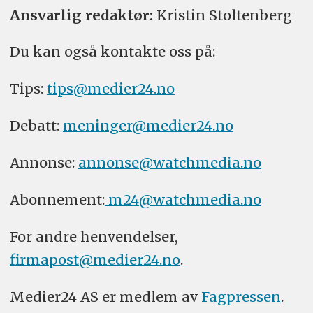
Ansvarlig redaktør:
Kristin Stoltenberg
Du kan også kontakte oss på:
Tips:
tips@medier24.no
Debatt:
meninger@medier24.no
Annonse:
annonse@watchmedia.no
Abonnement:
m24@watchmedia.no
For andre henvendelser,
firmapost@medier24.no
.
Medier24 AS er medlem av
Fagpressen
.