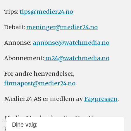
Tips:
tips@medier24.no
Debatt:
meninger@medier24.no
Annonse:
annonse@watchmedia.no
Abonnement:
m24@watchmedia.no
For andre henvendelser,
firmapost@medier24.no
.
Medier24 AS er medlem av
Fagpressen
.
Medier24 arbeider etter Vær Varsom-
Dine valg:
plakatens regler for god presseskikk.