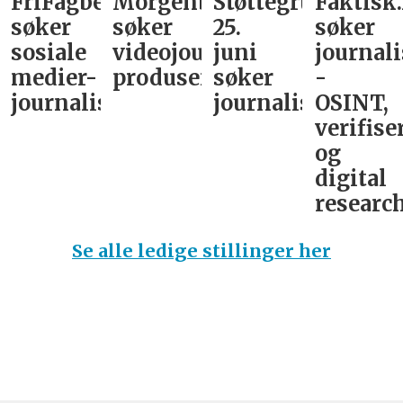
FriFagbevegelse
Morgenbladet
Støttegruppa
Faktisk
søker
søker
25.
søker
sosiale
videojournalist/podkast-
juni
journali
medier-
produsent
søker
-
journalist
journalist
OSINT,
verifise
og
digital
research
Se alle ledige stillinger her