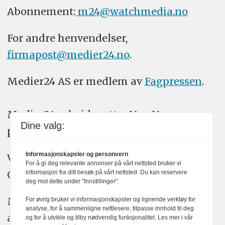
Abonnement:
m24@watchmedia.no
For andre henvendelser,
firmapost@medier24.no
.
Medier24 AS er medlem av
Fagpressen
.
Medier24 arbeider etter Vær Varsom-
Dine valg:
plakatens regler for god presseskikk.
Informasjonskapsler og personvern
Vi bruker KI-verktøy som ChatGPT,
For å gi deg relevante annonser på vårt nettsted bruker vi
Claude, og Gemini i journalistikken vår.
informasjon fra ditt besøk på vårt nettsted. Du kan reservere
deg mot dette under "Innstillinger".
Medier24s redaksjon har alltid det fulle
For øvrig bruker vi informasjonskapsler og lignende verktøy for
analyse, for å sammenligne nettlesere, tilpasse innhold til deg
ansvar for publisert innhold, med eller
og for å utvikle og tilby nødvendig funksjonalitet. Les mer i vår