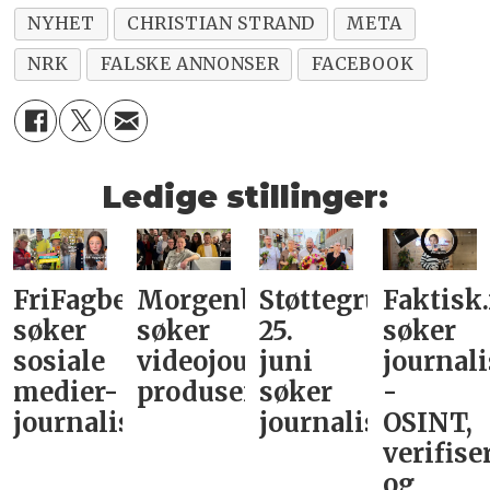
NYHET
CHRISTIAN STRAND
META
NRK
FALSKE ANNONSER
FACEBOOK
Ledige stillinger:
FriFagbevegelse
Morgenbladet
Støttegruppa
Faktisk
søker
søker
25.
søker
sosiale
videojournalist/podkast-
juni
journali
medier-
produsent
søker
-
journalist
journalist
OSINT,
verifise
og