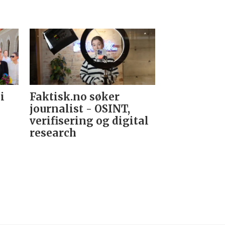
i
Faktisk.no søker
Forsvarets
journalist - OSINT,
nyhetsred
verifisering og digital
research­