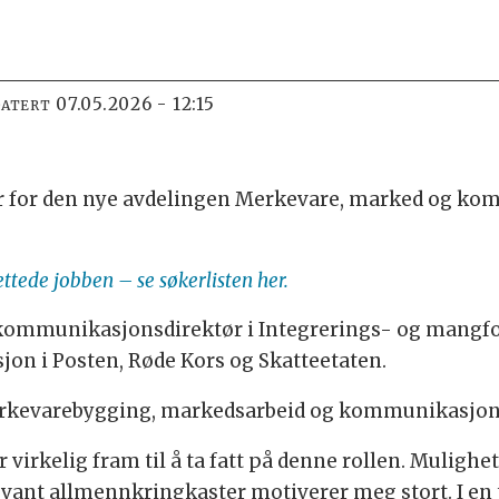
07.05.2026 - 12:15
DATERT
er for den nye avdelingen Merkevare, marked og ko
tede jobben – se søkerlisten her.
ommunikasjons­direktør i Integrerings- og mangfold
on i Posten, Røde Kors og Skatteetaten.
merkevarebygging, markedsarbeid og kommunikasjon
ser virkelig fram til å ta fatt på denne rollen. Muligh
ant allmennkringkaster motiverer meg stort. I en 