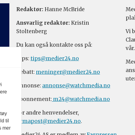
Redaktør:
Hanne McBride
Med
pla
Ansvarlig redaktør:
Kristin
Stoltenberg
Vi 
Cla
Du kan også kontakte oss på:
vår.
Tips:
tips@medier24.no
Med
ans
Debatt:
meninger@medier24.no
ute
i
Annonse:
annonse@watchmedia.no
vere
Abonnement:
m24@watchmedia.no
For andre henvendelser,
ktøy
firmapost@medier24.no
.
d til
es mer
Medier24 AS er medlem av
Fagpressen
.