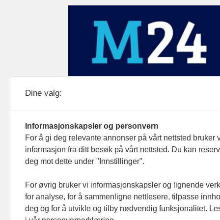
Medier24 drives av Medier24 AS.
Dine valg:
Organisasjonsnummer: 815 450 132
Personvern/cookies
Informasjonskapsler og personvern
For å gi deg relevante annonser på vårt nettsted bruker v
informasjon fra ditt besøk på vårt nettsted. Du kan reser
deg mot dette under "Innstillinger".
For øvrig bruker vi informasjonskapsler og lignende ver
for analyse, for å sammenligne nettlesere, tilpasse innhol
deg og for å utvikle og tilby nødvendig funksjonalitet. L