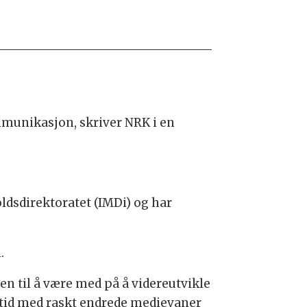
mmunikasjon, skriver NRK i en
s­direktoratet (IMDi) og har
.
eten til å være med på å videreutvikle
tid med raskt endrede medievaner