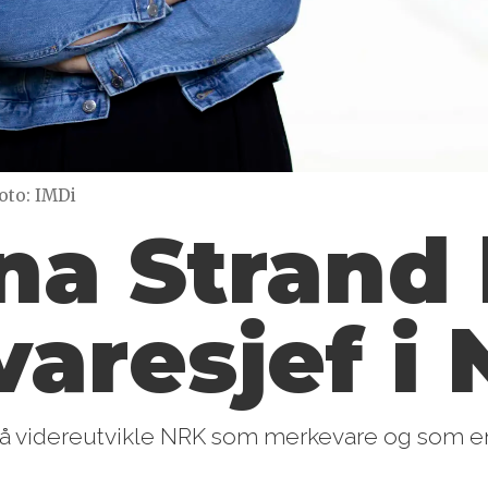
oto: IMDi
na Strand 
are­sjef i
 å videreutvikle NRK som merkevare og som en