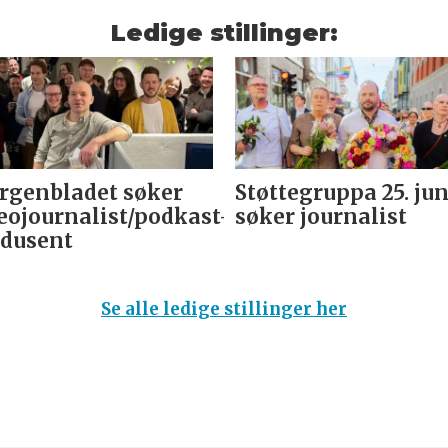
Ledige stillinger:
genbladet søker
Støttegruppa 25. jun
eojournalist/podkast-
søker journalist
dusent
Se alle ledige stillinger her