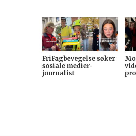
FriFagbevegelse søker
Mor
sosiale medier-
vid
journalist
pro