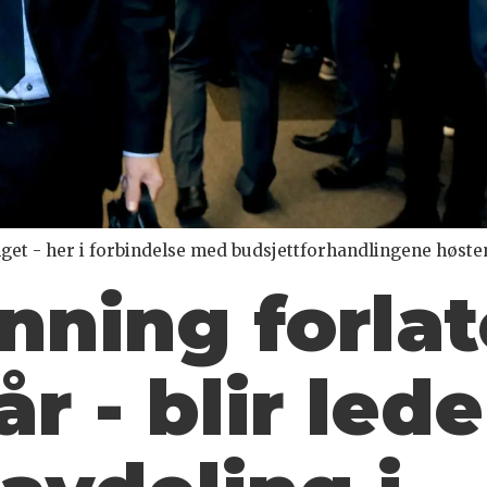
tinget - her i forbindelse med budsjettforhandlingene høste
nning forla
år - blir lede