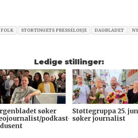
FOLK
STORTINGETS PRESSELOSJE
DAGBLADET
N
Ledige stillinger:
genbladet søker
Støttegruppa 25. jun
eojournalist/podkast-
søker journalist
dusent