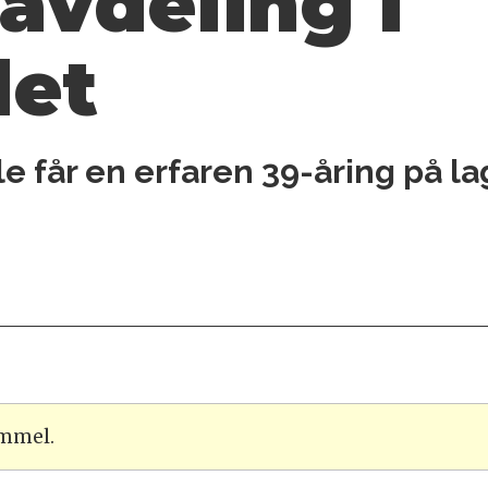
 avdeling i
det
e får en erfaren 39-åring på la
ammel.