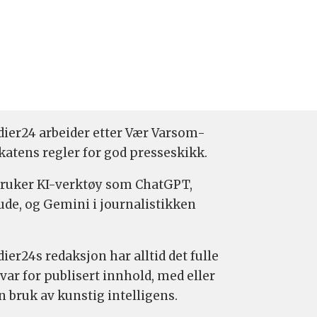
ier24 arbeider etter Vær Varsom-
katens regler for god presseskikk.
bruker KI-verktøy som ChatGPT,
ude, og Gemini i journalistikken
ier24s redaksjon har alltid det fulle
var for publisert innhold, med eller
n bruk av kunstig intelligens.