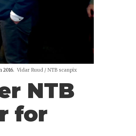
n 2016.
Vidar Ruud / NTB scanpix
ter NTB
r for