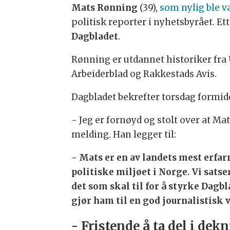
Mats Rønning
(39),
som nylig ble va
politisk reporter i nyhetsbyrået. Ett
Dagbladet
.
Rønning er utdannet historiker fra U
Arbeiderblad og Rakkestads Avis.
Dagbladet bekrefter torsdag formidd
- Jeg er fornøyd og stolt over at M
melding. Han legger til:
- Mats er en av landets mest erfar
politiske miljøet i Norge. Vi sats
det som skal til for å styrke Dag
gjør ham til en god journalistisk 
- Fristende å ta del i dek