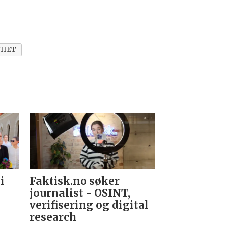
YHET
i
Faktisk.no søker
Forsvarets
journalist - OSINT,
nyhetsred
verifisering og digital
research­