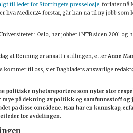
lgt til leder for Stortingets presselosje
, forlater nå
er hva Medier24 forstår, går han nå til ny jobb som l
niversitetet i Oslo, har jobbet i NTB siden 2001 og h
ag at Rønning er ansatt i stillingen, etter
Anne Mar
ats kommer til oss, sier Dagbladets ansvarlige redakt
ne politiske nyhetsreportere som nyter stor respek
er mye på dekning av poltikk og samfunnsstoff og 
bladet på disse områdene. Han har en kunnskap, erf
veileder for avdelingen.
ningen