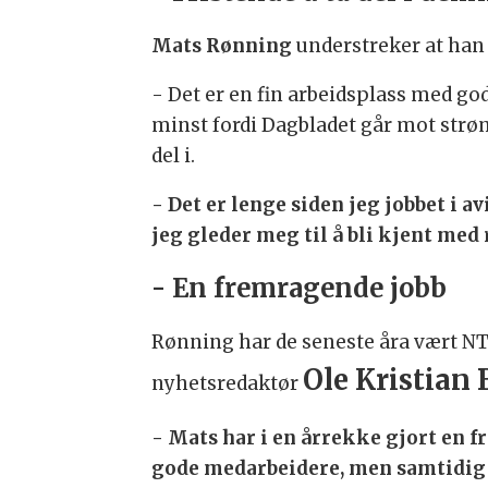
Mats Rønning
understreker at han 
- Det er en fin arbeidsplass med god
minst fordi Dagbladet går mot strøm
del i.
- Det er lenge siden jeg jobbet i a
jeg gleder meg til å bli kjent med r
- En fremragende jobb
Rønning har de seneste åra vært NTB
Ole Kristian 
nyhetsredaktør
- Mats har i en årrekke gjort en f
gode medarbeidere, men samtidig sy