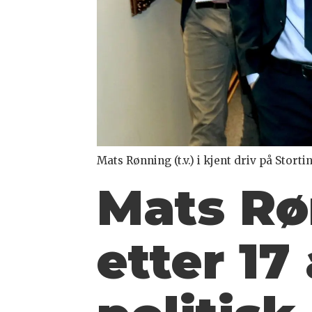
Mats Rønning (t.v.) i kjent driv på Stor
Mats Rø
etter 17 