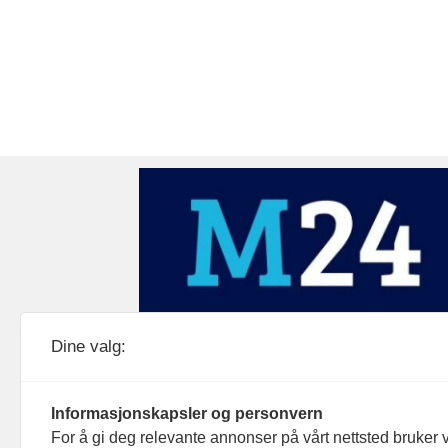
Medier24 drives av Medier24 AS.
Dine valg:
Organisasjonsnummer: 815 450 132
Personvern/cookies
Informasjonskapsler og personvern
For å gi deg relevante annonser på vårt nettsted bruker v