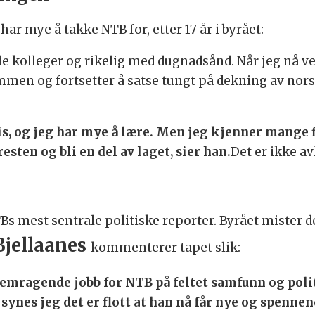
har mye å takke NTB for, etter 17 år i byrået:
e kolleger og rikelig med dugnadsånd. Når jeg nå velg
men og fortsetter å satse tungt på dekning av norsk 
vis, og jeg har mye å lære. Men jeg kjenner mange f
esten og bli en del av laget, sier han.
Det er ikke av
s mest sentrale politiske reporter. Byrået mister d
Bjellaanes
kommenterer tapet slik:
remragende jobb for NTB på feltet samfunn og polit
nes jeg det er flott at han nå får nye og spennen