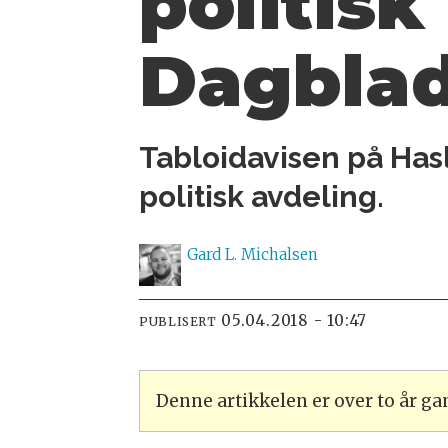
politisk
Dagbla
Tabloidavisen på Hasl
politisk avdeling.
Gard L.
Michalsen
05.04.2018 - 10:47
PUBLISERT
Denne artikkelen er over to år g