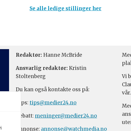
Se alle ledige stillinger her
Redaktør:
Hanne McBride
Med
pla
Ansvarlig redaktør:
Kristin
Stoltenberg
Vi 
Cla
Du kan også kontakte oss på:
vår.
Tips:
tips@medier24.no
Med
ans
Debatt:
meninger@medier24.no
ute
i
Annonse:
annonse@watchmedia.no