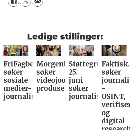
Ledige stillinger:
FriFagbevegelse
Morgenbladet
Støttegruppa
Faktisk
søker
søker
25.
søker
sosiale
videojournalist/podkast-
juni
journali
medier-
produsent
søker
-
journalist
journalist
OSINT,
verifise
og
digital
research