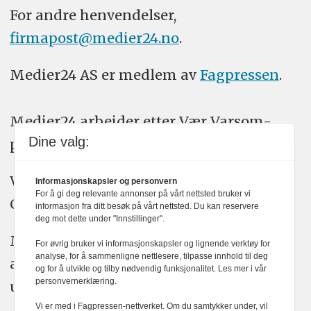
For andre henvendelser,
firmapost@medier24.no
.
Medier24 AS er medlem av
Fagpressen
.
Medier24 arbeider etter Vær Varsom-
Dine valg:
plakatens regler for god presseskikk.
Vi bruker KI-verktøy som ChatGPT,
Informasjonskapsler og personvern
For å gi deg relevante annonser på vårt nettsted bruker vi
Claude, og Gemini i journalistikken vår.
informasjon fra ditt besøk på vårt nettsted. Du kan reservere
deg mot dette under "Innstillinger".
Medier24s redaksjon har alltid det fulle
For øvrig bruker vi informasjonskapsler og lignende verktøy for
analyse, for å sammenligne nettlesere, tilpasse innhold til deg
ansvar for publisert innhold, med eller
og for å utvikle og tilby nødvendig funksjonalitet. Les mer i vår
personvernerklæring.
uten bruk av kunstig intelligens.
Vi er med i Fagpressen-nettverket. Om du samtykker under, vil