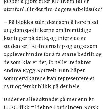
jobber å gjøre etter KI? Hvem faller
utenfor? Blir det fire-dagers arbeidsuke?
– På blokka står ideer som å høre med
ungdomspolitikerne om fremtidige
løsninger på dette, og intervjue er
studenter i KI-internship og unge som
opplever hindre for å få starte bedrift og
de som klarer det, forteller redaktør
Andrea Rygg Nøttveit. Hun håper
sommervikarene kan representere et
nytt og ferskt blikk på det hele.
Under er alle søknaderpå mer enn kr
100.00 fikk tildeling i ordningen Norsk