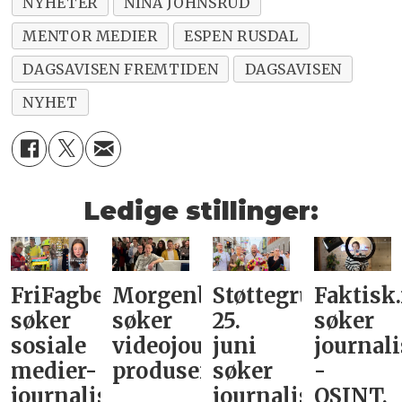
NYHETER
NINA JOHNSRUD
MENTOR MEDIER
ESPEN RUSDAL
DAGSAVISEN FREMTIDEN
DAGSAVISEN
NYHET
Ledige stillinger:
FriFagbevegelse
Morgenbladet
Støttegruppa
Faktisk
søker
søker
25.
søker
sosiale
videojournalist/podkast-
juni
journali
medier-
produsent
søker
-
journalist
journalist
OSINT,