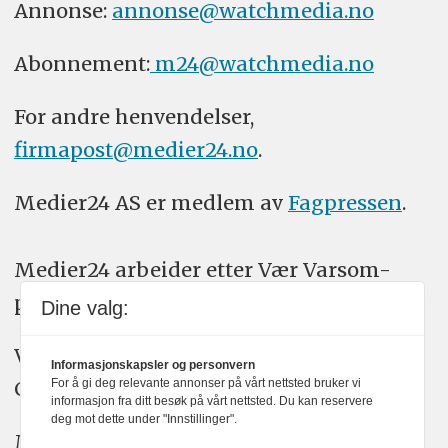
Annonse:
annonse@watchmedia.no
Abonnement:
m24@watchmedia.no
For andre henvendelser,
firmapost@medier24.no
.
Medier24 AS er medlem av
Fagpressen
.
Medier24 arbeider etter Vær Varsom-
plakatens regler for god presseskikk.
Dine valg:
Vi bruker KI-verktøy som ChatGPT,
Informasjonskapsler og personvern
Claude, og Gemini i journalistikken vår.
For å gi deg relevante annonser på vårt nettsted bruker vi
informasjon fra ditt besøk på vårt nettsted. Du kan reservere
deg mot dette under "Innstillinger".
Medier24s redaksjon har alltid det fulle