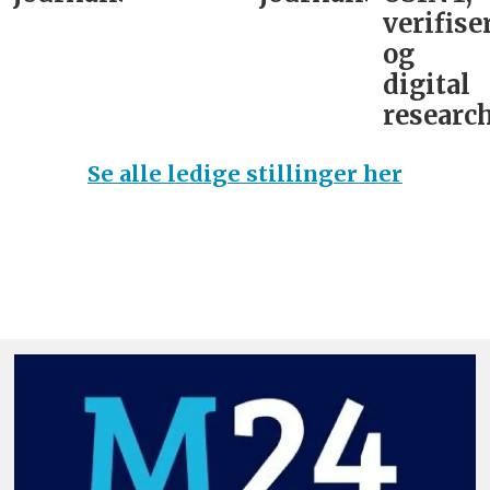
verifise
og
digital
research
Se alle ledige stillinger her