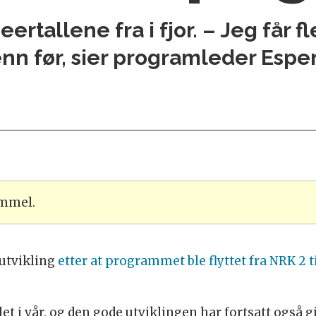
rtallene fra i fjor. – Jeg får 
 enn før, sier programleder Espe
ammel.
rutvikling
etter at programmet ble flyttet fra NRK 2
let i vår, og den gode utviklingen har fortsatt og