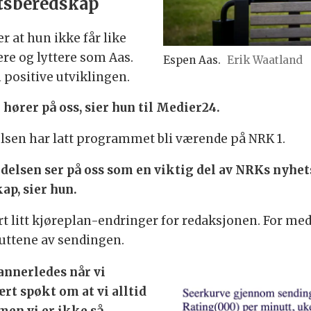
etsberedskap
r at hun ikke får like
re og lyttere som Aas.
Espen Aas.
Erik Waatland
 positive utviklingen.
hører på oss, sier hun til Medier24.
elsen har latt programmet bli værende på NRK 1.
edelsen ser på oss som en viktig del av NRKs nyhetst
ap, sier hun.
rt litt kjøreplan-endringer for redaksjonen. For med
nuttene av sendingen.
 annerledes når vi
t spøkt om at vi alltid
men vi er ikke så