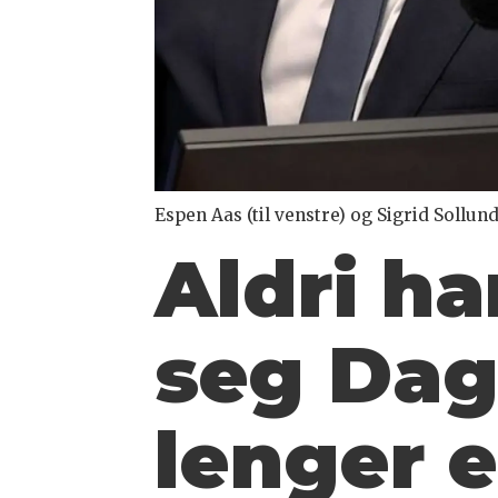
Espen Aas (til venstre) og Sigrid Sollun
Aldri h
seg Dags
lenger 