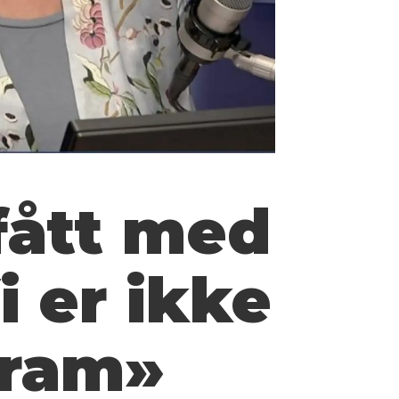
fått med
i er ikke
gram»