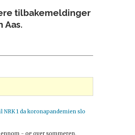
flere tilbakemeldinger
n Aas.
 til NRK 1 da koronapandemien slo
så gjennom - og over sommeren.