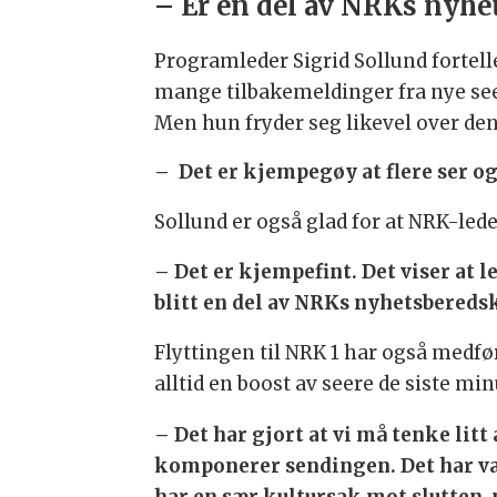
– Er en del av NRKs nyh
Programleder Sigrid Sollund fortelle
mange tilbakemeldinger fra nye see
Men hun fryder seg likevel over den
– Det er kjempegøy at flere ser og 
Sollund er også glad for at NRK-led
– Det er kjempefint. Det viser at l
blitt en del av NRKs nyhetsberedsk
Flyttingen til NRK 1 har også medfø
alltid en boost av seere de siste mi
– Det har gjort at vi må tenke litt
komponerer sendingen. Det har vær
har en sær kultursak mot slutten, 