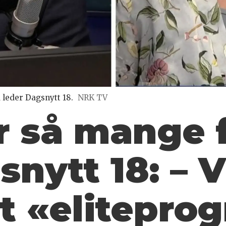
d leder Dagsnytt 18.
NRK TV
ar så mange 
nytt 18: – V
et «elitepro