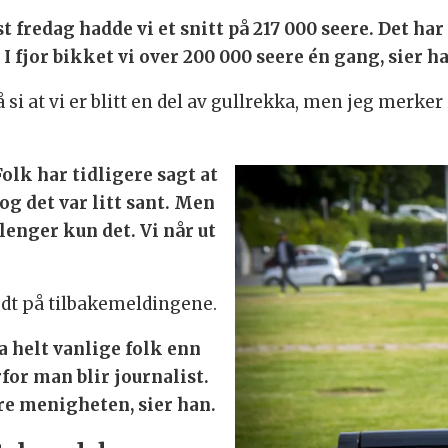
ist fredag hadde vi et snitt på 217 000 seere. Det har
I fjor bikket vi over 200 000 seere én gang, sier h
 si at vi er blitt en del av gullrekka, men jeg merker i
olk har tidligere sagt at
og det var litt sant. Men
lenger kun det. Vi når ut
odt på tilbakemeldingene.
a helt vanlige folk enn
rfor man blir journalist.
are menigheten, sier han.