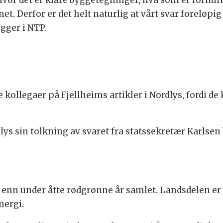
å hvor det er klare byggetegninger, hva som er forn
t. Derfor er det helt naturlig at vårt svar foreløpig
gger i NTP.
 kollegaer på Fjellheims artikler i Nordlys, fordi de
lys sin tolkning av svaret fra statssekretær Karlsen
 enn under åtte rødgrønne år samlet. Landsdelen er
nergi.