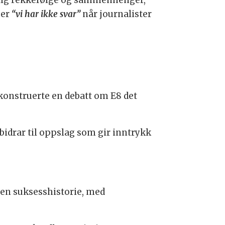
uftig rekkefølge og sammenhenger,
 er
“vi har ikke svar”
når journalister
 konstruerte en debatt om E8 det
 bidrar til oppslag som gir inntrykk
 en suksesshistorie, med