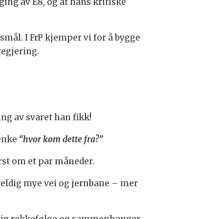
ging av E8, og at hans kritiske
rsmål. I FrP kjemper vi for å bygge
regjering.
ing av svaret han fikk!
tenke
“hvor kom dette fra?”
ørst om et par måneder.
s veldig mye vei og jernbane – mer