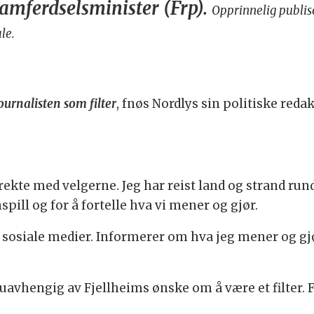
mferdselsminister (Frp).
Opprinnelig publis
ale.
ournalisten som filter
, fnøs Nordlys sin politiske reda
rekte med velgerne. Jeg har reist land og strand run
spill og for å fortelle hva vi mener og gjør.
osiale medier. Informerer om hva jeg mener og gjør
uavhengig av Fjellheims ønske om å være et filter. Fo