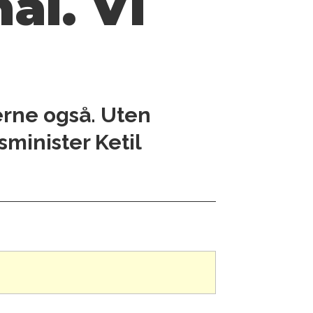
ål. Vi
erne også. Uten
sminister Ketil