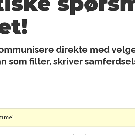
itiske spørsm
et!
i kommunisere direkte med velg
n som filter, skriver samferdsel
ammel.