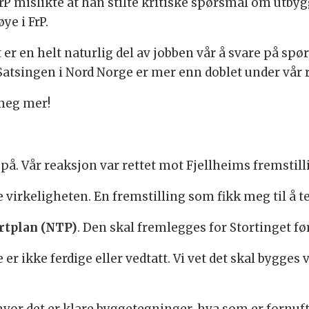
rP mislikte at han stilte kritiske spørsmål om utbyg
e i FrP.
et er en helt naturlig del av jobben vår å svare på spø
 Satsingen i Nord Norge er mer enn doblet under vår 
 meg mer!
på. Vår reaksjon var rettet mot Fjellheims fremstill
e virkeligheten. En fremstilling som fikk meg til å 
rtplan (NTP)
. Den skal fremlegges for Stortinget f
 er ikke ferdige eller vedtatt. Vi vet det skal bygge