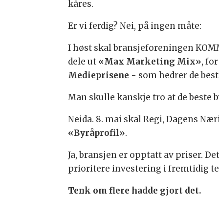
kåres.
Er vi ferdig? Nei, på ingen måte:
I høst skal bransjeforeningen KOM
dele ut
«Max Marketing Mix»
, fo
Medieprisene
- som hedrer de bes
Man skulle kanskje tro at de beste b
Neida. 8. mai skal Regi, Dagens Nær
«Byråprofil»
.
Ja, bransjen er opptatt av priser. De
prioritere investering i fremtidig t
Tenk om flere hadde gjort det.