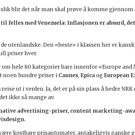
lik blir det når man skal prøve å komme gjennom 
til felles med Venezuela: Inflasjonen er absurd, det
 de utenlandske. Den «beste» i klassen her er kans
ll priser hver.
ker om hele 80 kategorier bare innenfor «Europe and 
t noen hundre priser i
Cannes
,
Epica
og
European E
 reise ut i verden. Ja, det er på sin plass å hedre N
 det ikke så mange av.
e native advertising-priser, content marketing-aw
visdesign.
 å være kostbare prisautomater, antakeligvis ganske 