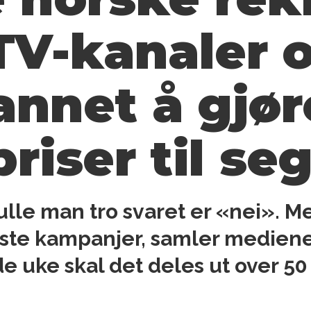
 TV-kanaler 
annet å gjør
priser til se
ulle man tro svaret er «nei». 
beste kampanjer, samler medien
uke skal det deles ut over 50 p