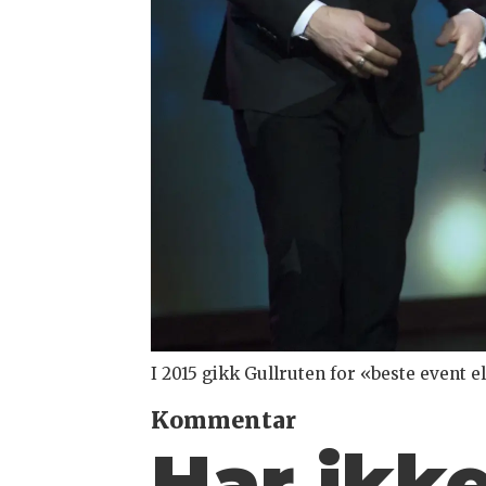
I 2015 gikk Gullruten for «beste event el
Kommentar
Har ikk