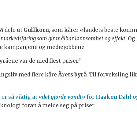
M dele ut
Gullkorn
, som kårer «landets beste kom
r
markedsføring som gir målbar lønnsomhet og effekt
. Og
te kampanjene og mediejobbene.
yråene var de med flest priser?
ingsliv med flere kåre
Årets byrå
. Til forveksling l
t
er så viktig at
«det gjorde vondt»
for
Haakon Dahl
o
eknologi foran å melde seg på priser.