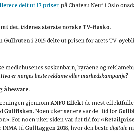
llerede delt ut 17 priser
, på Chateau Neuf i Oslo ons
lemt det, tidenes største norske TV-fiasko.
en
Gullruten i
2015 delte ut prisen for årets TV-øyebl
ske mediehusenes søskenbarn, byråene og reklamebra
:
Hva er norges beste reklame eller markedskampanje?
 å besvare.
rforeningen gjennom
ANFO Effekt
de mest effektful
ed
Gullfisken.
Noen uker senere var det tid for
Gullb
». For noen uker siden var det tid for
«Retailpris
e INMA til
Gulltaggen 2018
, hvor den beste
digitale
ma