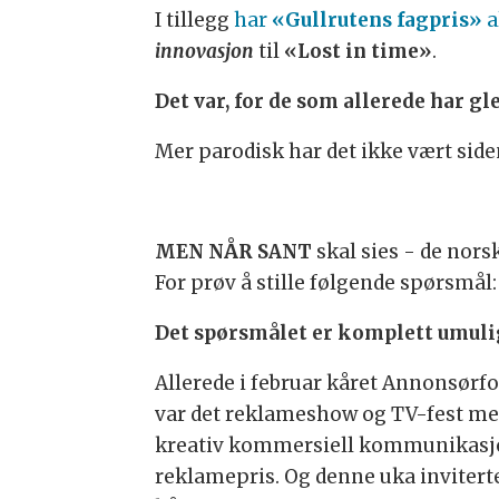
I tillegg
har
«Gullrutens fagpris»
a
innovasjon
til
«Lost in time»
.
Det var, for de som allerede har g
Mer parodisk har det ikke vært sid
MEN NÅR SANT
skal sies - de nor
For prøv å stille følgende spørsmål
Det spørsmålet er komplett umulig
Allerede i februar kåret Annonsø
var det reklameshow og TV-fest m
kreativ kommersiell kommunikasjon
reklamepris. Og denne uka invitert