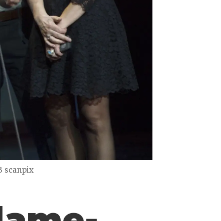
 scanpix
klame­