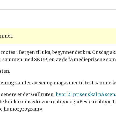
ammel.
møtes i Bergen til uka, begynner det bra. Onsdag sk
e er, sammen med
SKUP
, en av de få medieprisene som
sten.
rening
samler aviser og magasiner til fest samme kvel
 senere er det
Gullruten
,
hvor 21 priser skal på scen
ste konkurransedrevne reality» og «Beste reality», 
te humorprogram».