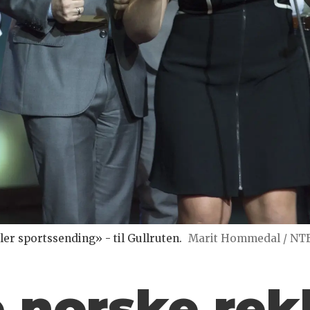
ler sportssending» - til Gullruten.
Marit Hommedal / NTB
e norske re