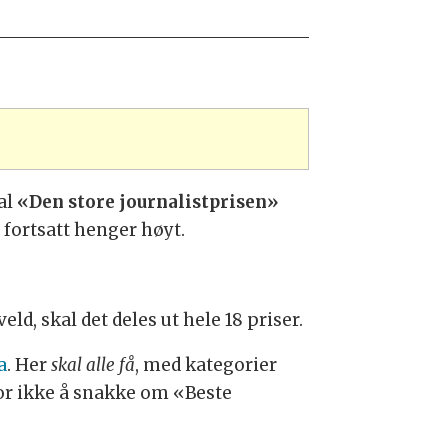
al
«Den store journalistprisen»
 fortsatt henger høyt.
d, skal det deles ut hele 18 priser.
a
. Her
skal alle få
, med kategorier
for ikke å snakke om «Beste