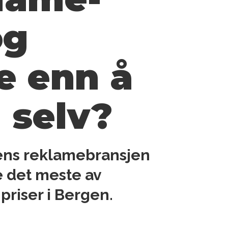
og
e enn å
g selv?
Mens reklamebransjen
e det meste av
riser i Bergen.