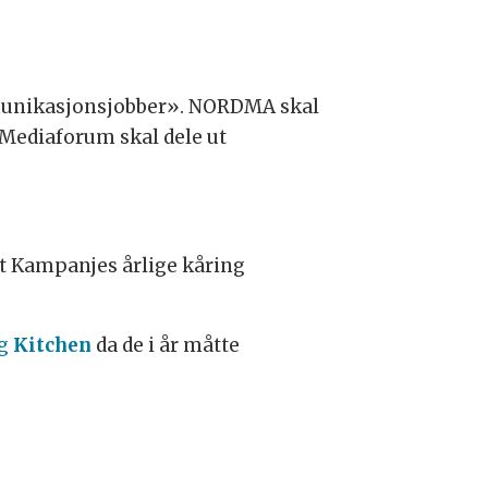
munikasjonsjobber». NORDMA skal
 Mediaforum skal dele ut
ikt Kampanjes årlige kåring
g
Kitchen
da de i år måtte