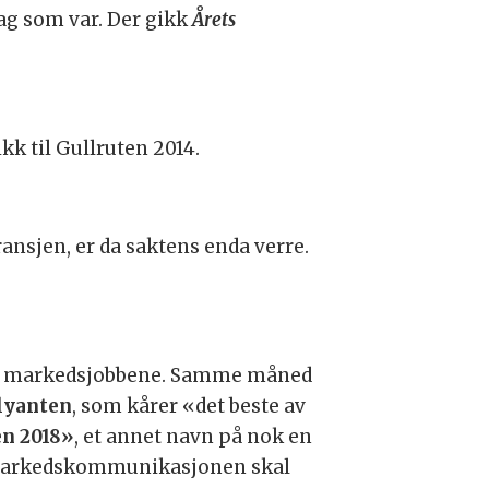
dag som var. Der gikk
Årets
ikk til Gullruten 2014.
nsjen, er da saktens enda verre.
le markedsjobbene. Samme måned
lyanten
, som kårer «det beste av
en 2018»
, et annet navn på nok en
rkedskommunikasjonen skal