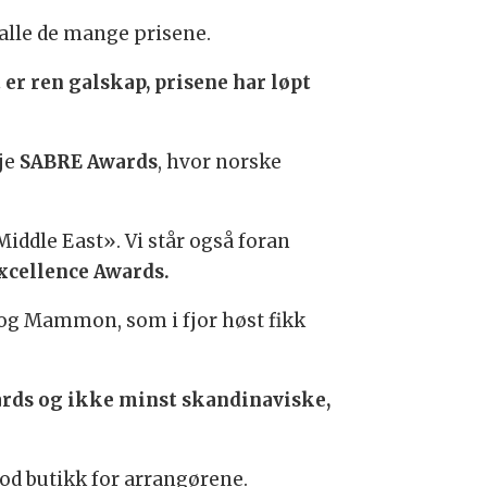
alle de mange prisene.
 er ren galskap, prisene har løpt
kje
SABRE Awards
, hvor norske
Middle East». Vi står også foran
xcellence Awards.
RK og Mammon, som i fjor høst fikk
ards og ikke minst skandinaviske,
god butikk for arrangørene.