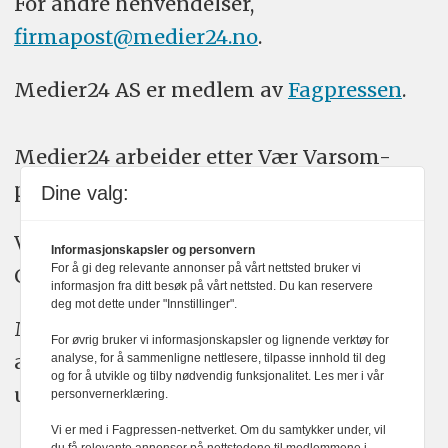
For andre henvendelser,
firmapost@medier24.no
.
Medier24 AS er medlem av
Fagpressen
.
Medier24 arbeider etter Vær Varsom-
plakatens regler for god presseskikk.
Dine valg:
Vi bruker KI-verktøy som ChatGPT,
Informasjonskapsler og personvern
For å gi deg relevante annonser på vårt nettsted bruker vi
Claude, og Gemini i journalistikken vår.
informasjon fra ditt besøk på vårt nettsted. Du kan reservere
deg mot dette under "Innstillinger".
Medier24s redaksjon har alltid det fulle
For øvrig bruker vi informasjonskapsler og lignende verktøy for
ansvar for publisert innhold, med eller
analyse, for å sammenligne nettlesere, tilpasse innhold til deg
og for å utvikle og tilby nødvendig funksjonalitet. Les mer i vår
uten bruk av kunstig intelligens.
personvernerklæring.
Vi er med i Fagpressen-nettverket. Om du samtykker under, vil