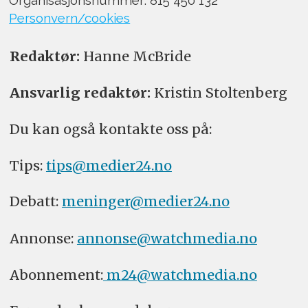
Organisasjonsnummer: 815 450 132
Personvern/cookies
Redaktør:
Hanne McBride
Ansvarlig redaktør:
Kristin Stoltenberg
Du kan også kontakte oss på:
Tips:
tips@medier24.no
Debatt:
meninger@medier24.no
Annonse:
annonse@watchmedia.no
Abonnement:
m24@watchmedia.no