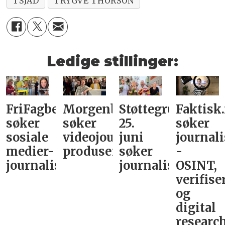
TSJAD
TRYGVE THORSON
Ledige stillinger:
FriFagbevegelse
Morgenbladet
Støttegruppa
Faktisk
søker
søker
25.
søker
sosiale
videojournalist/podkast-
juni
journali
medier-
produsent
søker
-
journalist
journalist
OSINT,
verifise
og
digital
research