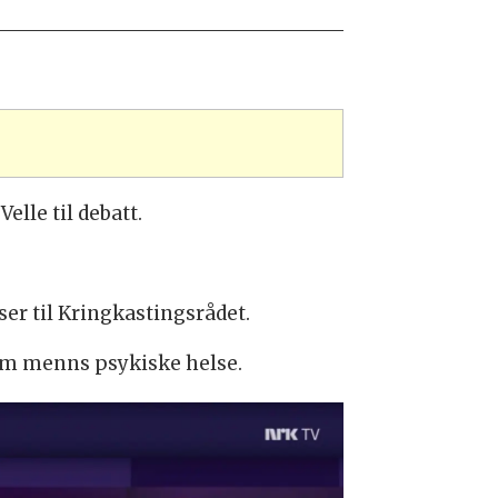
lle til debatt.
er til Kringkastingsrådet.
 om menns psykiske helse.