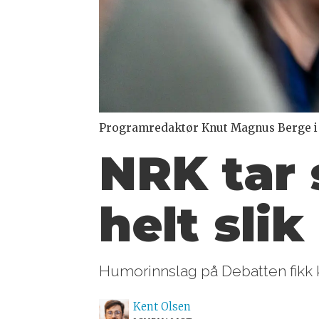
Programredaktør Knut Magnus Berge i 
NRK tar s
helt sli
Humorinnslag på Debatten fikk k
Kent
Olsen