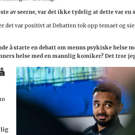
este av seerne, var det ikke tydelig at dette var en 
t var positivt at Debatten tok opp temaet og sie
nde å starte en debatt om menns psykiske helse med
vinners helse med en mannlig komiker? Det tror jeg
å
un
rlig