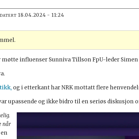
18.04.2024 - 11:24
PDATERT
ammel.
r møtte influenser Sunniva Tillson FpU-leder Simen Ve
a.
tikk,
og i etterkant har NRK mottatt flere henvendels
var upassende og ikke bidro til en seriøs diskusjon
elig.
 når
i en