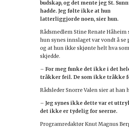
budskap, og det mente jeg St. Sunn
hadde. Jeg følte ikke at hun
latterliggjorde noen, sier hun.
Rådsmedlem Stine Renate Håheim 
hun synes innslaget var vondt å se 
og at hun ikke skjønte helt hva so
skjedde.
– For meg funke det ikke i det hele
tråkker feil. De som ikke tråkke fe
Rådsleder Snorre Valen sier at han h
– Jeg synes ikke dette var et uttr
det ikke er tydelig for seerne.
Programredaktør Knut Magnus Berge s