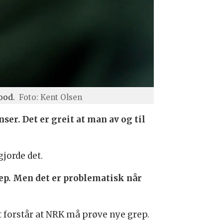
ood.
Foto: Kent Olsen
ser. Det er greit at man av og til
gjorde det.
grep. Men det er problematisk når
t forstår at NRK må prøve nye grep.