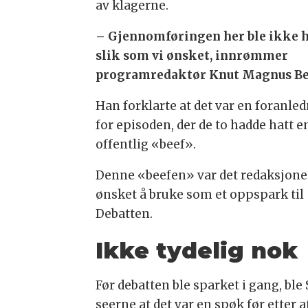
av klagerne.
– Gjennomføringen her ble ikke h
slik som vi ønsket, innrømmer
programredaktør Knut Magnus Be
Han forklarte at det var en foranle
for episoden, der de to hadde hatt e
offentlig «beef».
Denne «beefen» var det redaksjon
ønsket å bruke som et oppspark til
Debatten.
Ikke tydelig nok
Før debatten ble sparket i gang, ble
seerne at det var en spøk før etter a