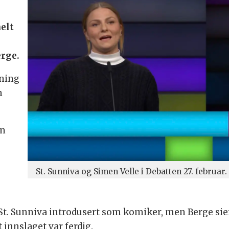
elt
rge.
dning
n
en
St. Sunniva og Simen Velle i Debatten 27. februar.
 St. Sunniva introdusert som komiker, men Berge sier
t innslaget var ferdig.