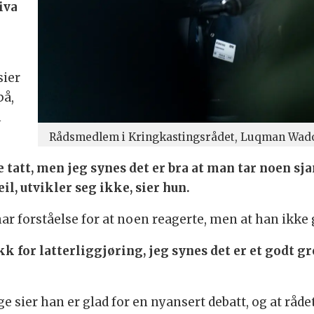
iva
sier
på,
m
Rådsmedlem i Kringkastingsrådet, Luqman Wad
 tatt, men jeg synes det er bra at man tar noen sjan
il, utvikler seg ikke, sier hun.
ar forståelse for at noen reagerte, men at han ikke 
ykk for latterliggjøring, jeg synes det er et godt 
ier han er glad for en nyansert debatt, og at råde