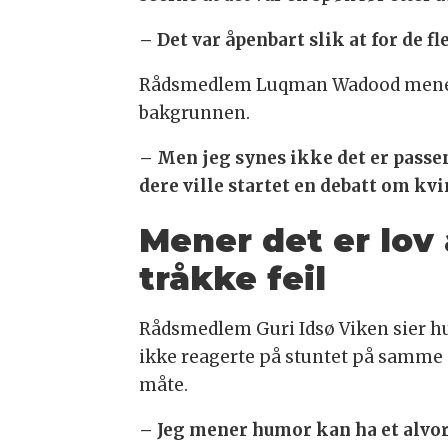
– Det var åpenbart slik at for de fl
Rådsmedlem Luqman Wadood mener de
bakgrunnen.
– Men jeg synes ikke det er passe
dere ville startet en debatt om k
Mener det er lov 
tråkke feil
Rådsmedlem Guri Idsø Viken sier h
ikke reagerte på stuntet på samme
måte.
– Jeg mener humor kan ha et alvo