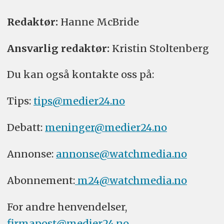
Redaktør:
Hanne McBride
Ansvarlig redaktør:
Kristin Stoltenberg
Du kan også kontakte oss på:
Tips:
tips@medier24.no
Debatt:
meninger@medier24.no
Annonse:
annonse@watchmedia.no
Abonnement:
m24@watchmedia.no
For andre henvendelser,
firmapost@medier24.no
.