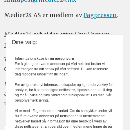
Medier24 AS er medlem av
Fagpressen
.
Medier24 arbeider etter Vær Varsom-
Dine valg:
plakatens regler for god presseskikk.
Vi bruker KI-verktøy som ChatGPT,
Informasjonskapsler og personvern
For å gi deg relevante annonser på vårt nettsted bruker vi
Claude, og Gemini i journalistikken vår.
informasjon fra ditt besøk på vårt nettsted. Du kan reservere
deg mot dette under "Innstillinger".
Medier24s redaksjon har alltid det fulle
For øvrig bruker vi informasjonskapsler og lignende verktøy for
analyse, for å sammenligne nettlesere, tilpasse innhold til deg
ansvar for publisert innhold, med eller
og for å utvikle og tilby nødvendig funksjonalitet. Les mer i vår
personvernerklæring.
uten bruk av kunstig intelligens.
Vi er med i Fagpressen-nettverket. Om du samtykker under, vil
du få relevante annonser på nettstedene til medlemmene i
nettverket basert på informasjon fra dine besøk på tvers av
disse nettstedene. En oversikt over medlemmene finner du på