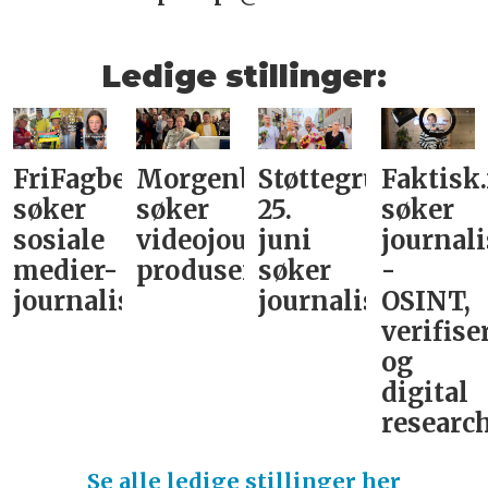
Ledige stillinger:
FriFagbevegelse
Morgenbladet
Støttegruppa
Faktisk
søker
søker
25.
søker
sosiale
videojournalist/podkast-
juni
journali
medier-
produsent
søker
-
journalist
journalist
OSINT,
verifise
og
digital
research
Se alle ledige stillinger her