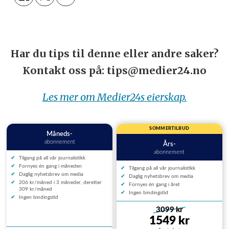
Har du tips til denne eller andre saker?
Kontakt oss på: tips@medier24.no
Les mer om Medier24s eierskap.
SOMMERTILBUD
Måneds-
abonnement
Års-
abonnement
Tilgang på all vår journalistikk
Fornyes én gang i måneden
Tilgang på all vår journalistikk
Daglig nyhetsbrev om media
Daglig nyhetsbrev om media
206 kr/måned i 3 måneder, deretter
Fornyes én gang i året
309 kr/måned
Ingen bindingstid
Ingen bindingstid
3099 kr
1549 kr