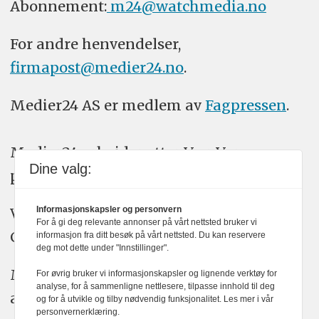
Abonnement:
m24@watchmedia.no
For andre henvendelser,
firmapost@medier24.no
.
Medier24 AS er medlem av
Fagpressen
.
Medier24 arbeider etter Vær Varsom-
Dine valg:
plakatens regler for god presseskikk.
Informasjonskapsler og personvern
Vi bruker KI-verktøy som ChatGPT,
For å gi deg relevante annonser på vårt nettsted bruker vi
Claude, og Gemini i journalistikken vår.
informasjon fra ditt besøk på vårt nettsted. Du kan reservere
deg mot dette under "Innstillinger".
Medier24s redaksjon har alltid det fulle
For øvrig bruker vi informasjonskapsler og lignende verktøy for
analyse, for å sammenligne nettlesere, tilpasse innhold til deg
ansvar for publisert innhold, med eller
og for å utvikle og tilby nødvendig funksjonalitet. Les mer i vår
personvernerklæring.