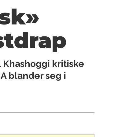
ask»
st­drap
 Khashoggi kritiske
A blander seg i