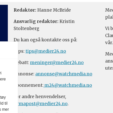
Redaktør:
Hanne McBride
Med
pla
Ansvarlig redaktør:
Kristin
Stoltenberg
Vi 
Cla
Du kan også kontakte oss på:
vår.
Tips:
tips@medier24.no
Med
ans
Debatt:
meninger@medier24.no
ute
i
Annonse:
annonse@watchmedia.no
vere
Abonnement:
m24@watchmedia.no
For andre henvendelser,
ktøy
firmapost@medier24.no
.
d til
es mer