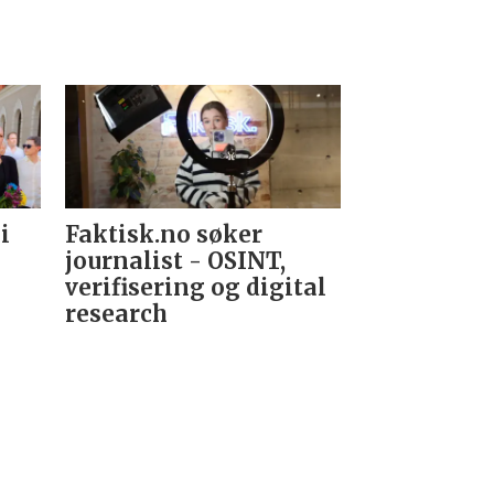
i
Faktisk.no søker
Forsvarets
journalist - OSINT,
nyhetsred
verifisering og digital
research­