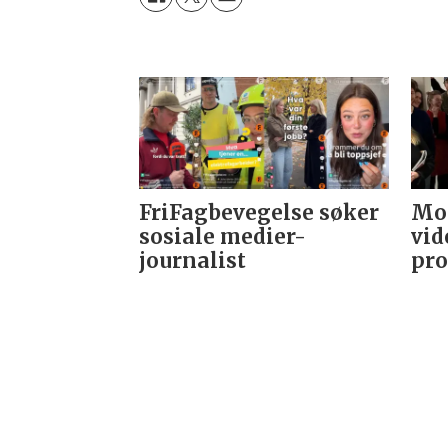
FriFagbevegelse søker
Mor
sosiale medier-
vid
journalist
pro