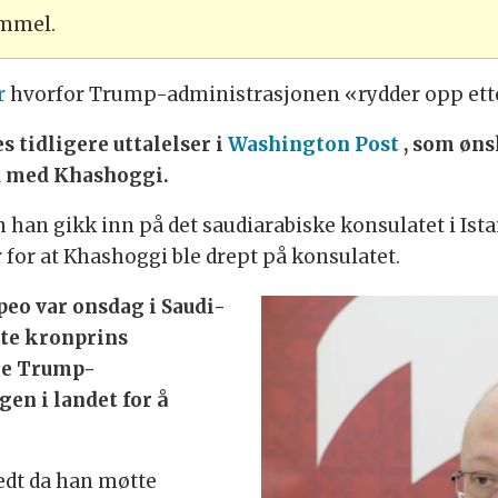
ammel.
r
hvorfor Trump-administrasjonen «rydder opp ette
s tidligere uttalelser i
Washington Post
, som øns
d med Khashoggi.
n han gikk inn på det saudiarabiske konsulatet i Ista
for at Khashoggi ble drept på konsulatet.
eo var onsdag i Saudi-
øte kronprins
ge Trump-
en i landet for å
edt da han møtte