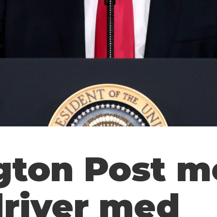
ton Post m
river med