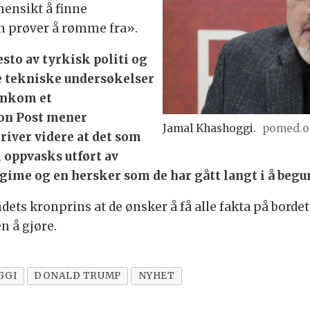
hensikt å finne
n prøver å rømme fra».
sto av tyrkisk politi og
e tekniske undersøkelser
 ankom et
on Post mener
Jamal Khashoggi.
pomed.o
river videre at det som
 oppvasks utført av
ime og en hersker som de har gått langt i å begu
ets kronprins at de ønsker å få alle fakta på bordet
n å gjøre.
GGI
DONALD TRUMP
NYHET