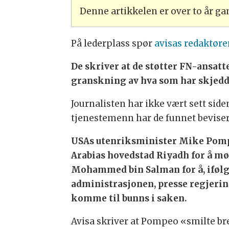
Denne artikkelen er over to år g
På lederplass spør
avisas redaktøre
De skriver at de støtter FN-ansatte
granskning av hva som har skjed
Journalisten har ikke vært sett side
tjenestemenn har de funnet beviser 
USAs utenriksminister Mike Pomp
Arabias hovedstad Riyadh for å m
Mohammed bin Salman for å, iføl
administrasjonen, presse regjering
komme til bunns i saken.
Avisa skriver at Pompeo «smilte br