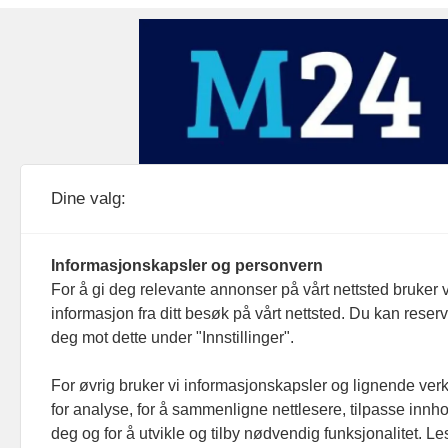
Medier24 drives av Medier24 AS.
Dine valg:
Organisasjonsnummer: 815 450 132
Personvern/cookies
Informasjonskapsler og personvern
For å gi deg relevante annonser på vårt nettsted bruker v
informasjon fra ditt besøk på vårt nettsted. Du kan reser
deg mot dette under "Innstillinger".
For øvrig bruker vi informasjonskapsler og lignende ver
for analyse, for å sammenligne nettlesere, tilpasse innhol
deg og for å utvikle og tilby nødvendig funksjonalitet. L