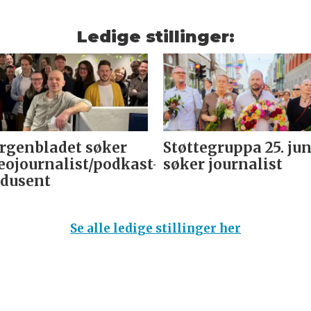
Ledige stillinger:
genbladet søker
Støttegruppa 25. jun
eojournalist/podkast-
søker journalist
dusent
Se alle ledige stillinger her