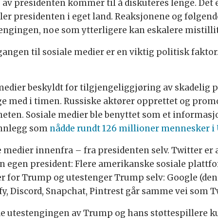
 av presidenten kommer til å diskuteres lenge. Det 
ler presidenten i eget land. Reaksjonene og følgend
ngingen, noe som ytterligere kan eskalere mistilli
gangen til sosiale medier er en viktig politisk faktor
medier beskyldt for tilgjengeliggjøring av skadelig 
lge med i timen. Russiske aktører opprettet og promo
ten. Sosiale medier ble benyttet som et informasjon
 innlegg som
nådde rundt 126 millioner mennesker i
e medier innenfra – fra presidenten selv. Twitter er
in egen president: Flere amerikanske sosiale plattf
 for Trump og utestenger Trump selv: Google (den 
y, Discord, Snapchat, Pintrest går samme vei som Tw
utestengingen av Trump og hans støttespillere kun 