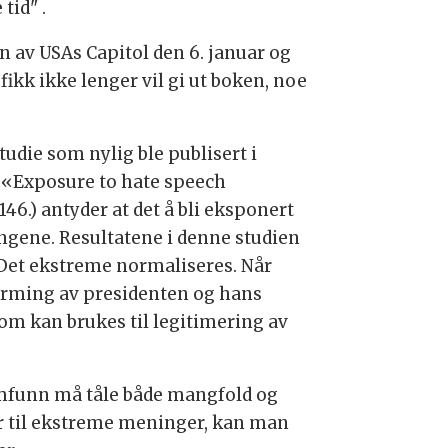
tid" .
av USAs Capitol den 6. januar og
ikk ikke lenger vil gi ut boken, noe
tudie som nylig ble publisert i
i. «Exposure to hate speech
46.) antyder at det å bli eksponert
ingene. Resultatene i denne studien
. Det ekstreme normaliseres. Når
forming av presidenten og hans
om kan brukes til legitimering av
amfunn må tåle både mangfold og
er til ekstreme meninger, kan man