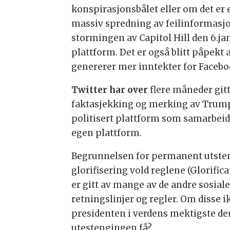
konspirasjonsbålet eller om det er 
massiv spredning av feilinformasjon
stormingen av Capitol Hill den 6.ja
plattform. Det er også blitt påpekt 
genererer mer inntekter for Facebo
Twitter har over
flere måneder gitt
faktasjekking og merking av Trump
politisert plattform som samarbeide
egen plattform.
Begrunnelsen for permanent utsten
glorifisering vold reglene (Glorif
er gitt av mange av de andre sosia
retningslinjer og regler. Om disse ik
presidenten i verdens mektigste dem
utestengingen få?