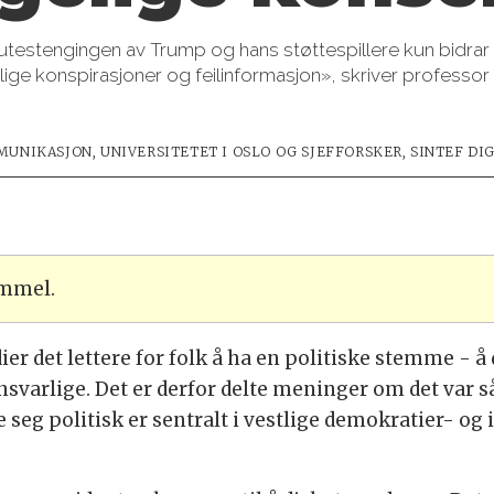
tengingen av Trump og hans støttespillere kun bidrar til
arlige konspirasjoner og feilinformasjon», skriver profess
UNIKASJON, UNIVERSITETET I OSLO OG SJEFFORSKER, SINTEF DI
ammel.
er det lettere for folk å ha en politiske stemme - å
nsvarlige. Det er derfor delte meninger om det var 
e seg politisk er sentralt i vestlige demokratier- og 