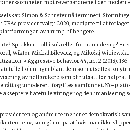
 oppmerksomheten mot røverbaronene i den moderne 
selskap Simon & Schuster nå terminert. Stormingen 
USAs presidentvalg i 2020, medførte til at forlaget f
-plattformingen av Trump-tilhengere.
 ute?
Sprekker troll i sola eller formerer de seg? En s
Soral, Wiktor, Michał Bilewicz, og Mikołaj Winiewsk
ization.» Aggressive Behavior 44, no. 2 (2018): 136-1
r hatefulle holdninger blant dem som utsettes for ytr
ivisering av nettbrukere som blir utsatt for hatprat
e rått og umoderert, forgiftes samfunnet. No-plat
ke akseptere hatefulle ytringer og dehumanisering s
 presidenten og andre ute mener et demokratisk s
kokerteorien», som går ut på at hvis man ikke slipp