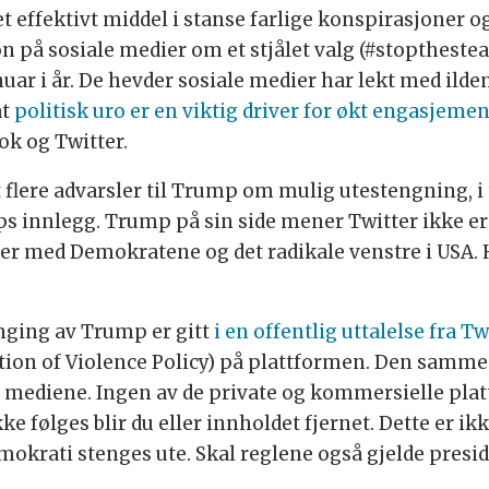
et effektivt middel i stanse farlige konspirasjoner
 på sosiale medier om et stjålet valg (#stopthesteal
nuar i år. De hevder sosiale medier har lekt med ild
at
politisk uro er en viktig driver for økt engasjeme
ok og Twitter.
 flere advarsler til Trump om mulig utestengning, i 
s innlegg. Trump på sin side mener Twitter ikke e
r med Demokratene og det radikale venstre i USA. Ha
ging av Trump er gitt
i en offentlig uttalelse fra Tw
ication of Violence Policy) på plattformen. Den sam
le mediene. Ingen av de private og kommersielle pla
ke følges blir du eller innholdet fjernet. Dette er ikk
okrati stenges ute. Skal reglene også gjelde preside