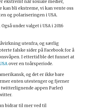
er ekstremt når sosiale medier,
e kan bli ekstreme, vi kan vente oss
ten og polariseringen i USA.
. Også under valget i USA i 2016
påvirkning utenfra, og særlig
terte falske sider på Facebook for å
svåpen. I ettertid ble det funnet at
 USA
over en toårsperiode.
 amerikansk, og det er ikke bare
ormer enten utestenger og fjerner
twitterlignende appen Parler)
itter.
bidrar til mer ved til