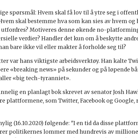
ge spørsmål: Hvem skal få lov til å ytre seg i offe
Hvem skal bestemme hva som kan sies av hvem og h
n utfordres? Motiveres denne økende no-platformin
rsielle verdier? Handler det kun om å beskytte andre
an bare ikke vil eller makter å forholde seg til?
r var hans viktigste arbeidsverktøy. Han kalte Twitt
ere «breaking news» på sekunder og på løpende bån
ller «big tech-tyranniet».
nnelig en planlagt bok skrevet av senator Josh Haw
re plattformene, som Twitter, Facebook og Google, 
ylig (16.10.2020) følgende: "I en tid da disse platt
orer politikernes lommer med hundrevis av millioner