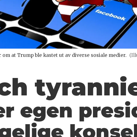
 om at Trump ble kastet ut av diverse sosiale medier.
(Il
ech tyranni
r egen pres
gelige
konse