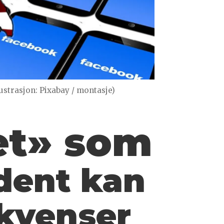
lustrasjon: Pixabay / montasje)
et» som
ident
kan
kvenser