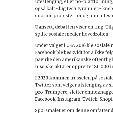
Utestenging, eller no-plattforming,
også kalt «big tech tyranniet» kneb
enorme protester for og imot uteste
Uansett, debatten
viser en ting: Til
spilte sosiale medier hovedrollen.
Under valget i USA 2016 ble sosiale 
Facebook ble beskyldt for å ikke fø
påvirke den amerikanske offentlighe
russiske aktører opprettet 80 000
I 2020 kommer
trusselen på sosial
Twitter som velger utstenging av s
pro-Trumpere, sletter emneknagger
Facebook, Instagram, Twitch, Shopif
Spørsmålet er om denne omfattende 