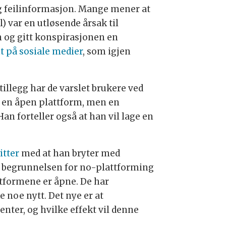
 og feilinformasjon. Mange mener at
) var en utløsende årsak til
en og gitt konspirasjonen en
nt på sosiale medier
, som igjen
tillegg har de varslet brukere ved
r en åpen plattform, men en
n forteller også at han vil lage en
itter
med at han bryter med
me begrunnelsen for no-plattforming
ttformene er åpne. De har
e noe nytt. Det nye er at
nter, og hvilke effekt vil denne