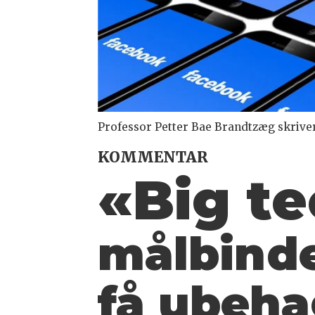
Professor Petter Bae Brandtzæg skriver
KOMMENTAR
«Big t
målbinde
få ubeha