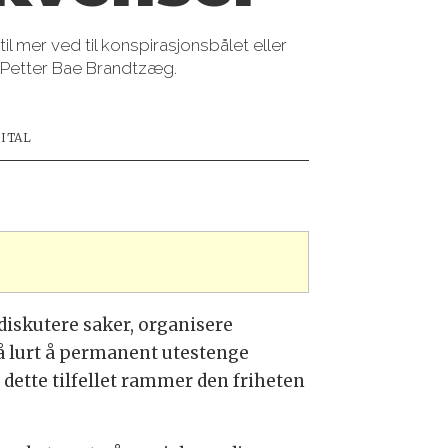
 mer ved til konspirasjonsbålet eller
or Petter Bae Brandtzæg.
GITAL
 diskutere saker, organisere
så lurt å permanent utestenge
i dette tilfellet rammer den friheten