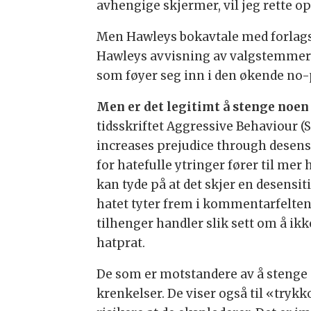
avhengige skjermer, vil jeg rette
Men Hawleys bokavtale med forlags
Hawleys avvisning av valgstemmer i 
som føyer seg inn i den økende no
Men er det legitimt å stenge noen
tidsskriftet Aggressive Behaviour (
increases prejudice through desensit
for hatefulle ytringer fører til me
kan tyde på at det skjer en desensit
hatet tyter frem i kommentarfelten
tilhenger handler slik sett om å ik
hatprat.
De som er motstandere av å stenge
krenkelser. De viser også til «tryk