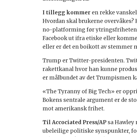
I tillegg kommer
en rekke vanskeli
Hvordan skal brukerne overvåkes? 
no-platforming før ytringsfrihete
Facebook ut ifra etiske eller komme
eller er det en boikott av stemmer m
Trump er Twitter-presidenten. Twitte
rakettkanal hvor han kunne produs
er målbundet av det Trumpismen ka
«The Tyranny of Big Tech» er oppri
Bokens sentrale argument er de sto
mot amerikansk frihet.
Til Accociated Press/AP
sa Hawley n
ubeleilige politiske synspunkter, f