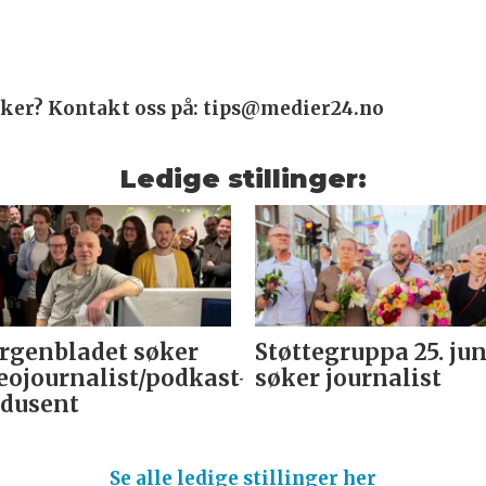
saker? Kontakt oss på: tips@medier24.no
Ledige stillinger:
genbladet søker
Støttegruppa 25. jun
eojournalist/podkast-
søker journalist
dusent
Se alle ledige stillinger her