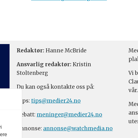
Redaktør:
Hanne McBride
Med
pla
Ansvarlig redaktør:
Kristin
Stoltenberg
Vi 
Cla
Du kan også kontakte oss på:
vår.
Tips:
tips@medier24.no
Med
ans
Debatt:
meninger@medier24.no
ute
i
Annonse:
annonse@watchmedia.no
vere