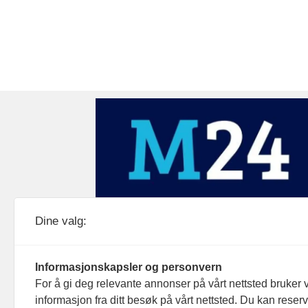
Medier24 drives av Medier24 AS.
Dine valg:
Organisasjonsnummer: 815 450 132
Personvern/cookies
Informasjonskapsler og personvern
For å gi deg relevante annonser på vårt nettsted bruker v
informasjon fra ditt besøk på vårt nettsted. Du kan reser