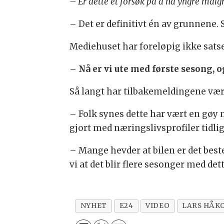
– Er dette et forsøk på å nå yngre målg
– Det er definitivt én av grunnene. S
Mediehuset har foreløpig ikke satse
– Nå er vi ute med første sesong, og
Så langt har tilbakemeldingene vær
– Folk synes dette har vært en gøy m
gjort med næringslivsprofiler tidlig
– Mange hevder at bilen er det beste
vi at det blir flere sesonger med dett
NYHET
E24
VIDEO
LARS HÅK