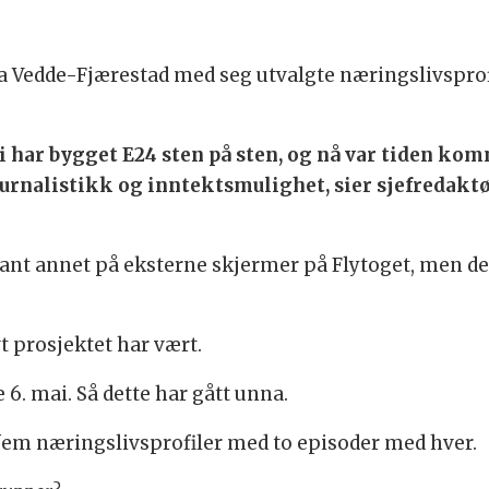
a Vedde-Fjærestad med seg utvalgte næringslivsprofil
Vi har bygget E24 sten på sten, og nå var tiden kom
ournalistikk og inntektsmulighet, sier sjefredakt
, blant annet på eksterne skjermer på Flytoget, men d
t prosjektet har vært.
 6. mai. Så dette har gått unna.
fem næringslivsprofiler med to episoder med hver.