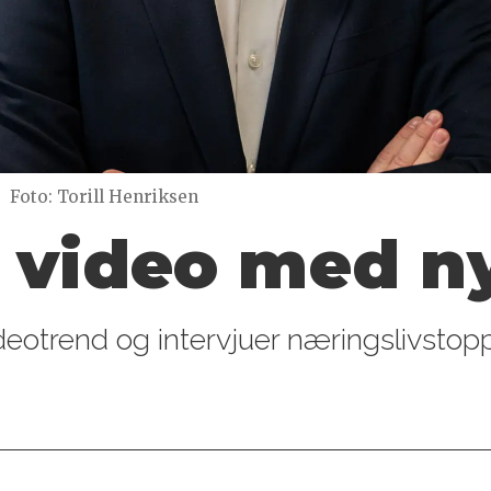
g
Foto: Torill Henriksen
 video med ny
eotrend og intervjuer næringslivstoppe