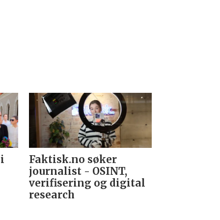
i
Faktisk.no søker
Forsvarets
journalist - OSINT,
nyhetsred
verifisering og digital
research­