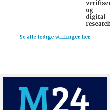
verifise
og
digital
research
Se alle ledige stillinger her