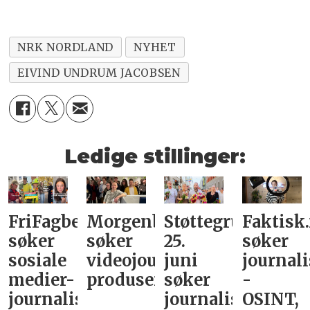
NRK NORDLAND
NYHET
EIVIND UNDRUM JACOBSEN
Ledige stillinger:
FriFagbevegelse
Morgenbladet
Støttegruppa
Faktisk
søker
søker
25.
søker
sosiale
videojournalist/podkast-
juni
journali
medier-
produsent
søker
-
journalist
journalist
OSINT,