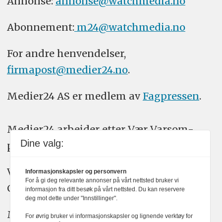
Annonse:
annonse@watchmedia.no
Abonnement:
m24@watchmedia.no
For andre henvendelser,
firmapost@medier24.no
.
Medier24 AS er medlem av
Fagpressen
.
Medier24 arbeider etter Vær Varsom-
Dine valg:
plakatens regler for god presseskikk.
Vi bruker KI-verktøy som ChatGPT,
Informasjonskapsler og personvern
For å gi deg relevante annonser på vårt nettsted bruker vi
Claude, og Gemini i journalistikken vår.
informasjon fra ditt besøk på vårt nettsted. Du kan reservere
deg mot dette under "Innstillinger".
Medier24s redaksjon har alltid det fulle
For øvrig bruker vi informasjonskapsler og lignende verktøy for