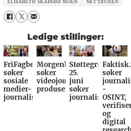
ELISABETH SKARSBØ MOEN
NETTAVISEN
Ledige stillinger:
FriFagbevegelse
Morgenbladet
Støttegruppa
Faktisk
søker
søker
25.
søker
sosiale
videojournalist/podkast-
juni
journali
medier-
produsent
søker
-
journalist
journalist
OSINT,
verifise
og
digital
research