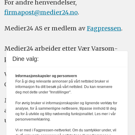
For andre henvendelser,
firmapost@medier24.no
.
Medier24 AS er medlem av
Fagpressen
.
Medier24 arbeider etter Vær Varsom-
plakatens regler for god presseskikk.
Dine valg:
Vi bruker KI-verktøy som ChatGPT,
Informasjonskapsler og personvern
For å gi deg relevante annonser på vårt nettsted bruker vi
Claude, og Gemini i journalistikken vår.
informasjon fra ditt besøk på vårt nettsted. Du kan reservere
deg mot dette under "Innstillinger".
Medier24s redaksjon har alltid det fulle
For øvrig bruker vi informasjonskapsler og lignende verktøy for
ansvar for publisert innhold, med eller
analyse, for å sammenligne nettlesere, tilpasse innhold til deg
og for å utvikle og tilby nødvendig funksjonalitet. Les mer i vår
uten bruk av kunstig intelligens.
personvernerklæring.
Vi er med i Fagpressen-nettverket. Om du samtykker under, vil