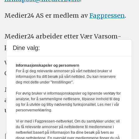
Medier24 AS er medlem av
Fagpressen
.
Medier24 arbeider etter Vær Varsom-
plakatens regler for god presseskikk.
Dine valg:
Vi bruker KI-verktøy som ChatGPT,
Informasjonskapsler og personvern
For å gi deg relevante annonser på vårt nettsted bruker vi
Claude, og Gemini i journalistikken vår.
informasjon fra ditt besøk på vårt nettsted. Du kan reservere
deg mot dette under "Innstillinger".
Medier24s redaksjon har alltid det fulle
For øvrig bruker vi informasjonskapsler og lignende verktøy for
ansvar for publisert innhold, med eller
analyse, for å sammenligne nettlesere, tilpasse innhold til deg
og for å utvikle og tilby nødvendig funksjonalitet. Les mer i vår
uten bruk av kunstig intelligens.
personvernerklæring.
Vi er med i Fagpressen-nettverket. Om du samtykker under, vil
du få relevante annonser på nettstedene til medlemmene i
nettverket basert på informasjon fra dine besøk på tvers av
disse nettstedene. En oversikt over medlemmene finner du på