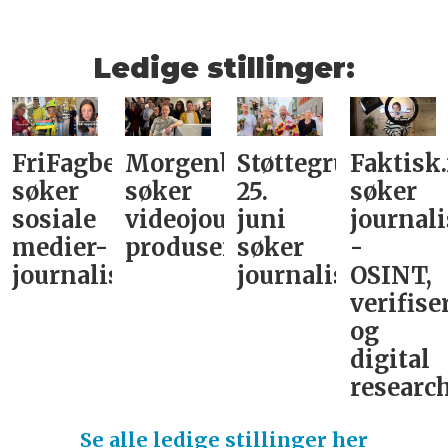
Ledige stillinger:
FriFagbevegelse
Morgenbladet
Støttegruppa
Faktisk
søker
søker
25.
søker
sosiale
videojournalist/podkast-
juni
journali
medier-
produsent
søker
-
journalist
journalist
OSINT,
verifise
og
digital
research
Se alle ledige stillinger her