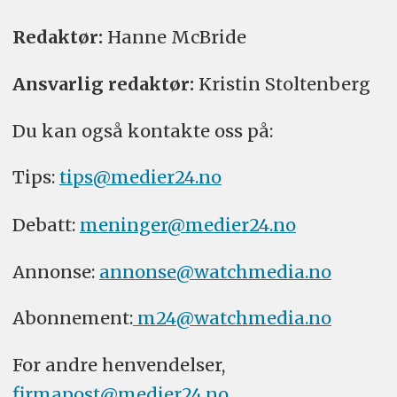
Redaktør:
Hanne McBride
Ansvarlig redaktør:
Kristin Stoltenberg
Du kan også kontakte oss på:
Tips:
tips@medier24.no
Debatt:
meninger@medier24.no
Annonse:
annonse@watchmedia.no
Abonnement:
m24@watchmedia.no
For andre henvendelser,
firmapost@medier24.no
.