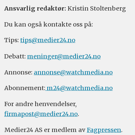
Ansvarlig redaktør:
Kristin Stoltenberg
Du kan også kontakte oss på:
Tips:
tips@medier24.no
Debatt:
meninger@medier24.no
Annonse:
annonse@watchmedia.no
Abonnement:
m24@watchmedia.no
For andre henvendelser,
firmapost@medier24.no
.
Medier24 AS er medlem av
Fagpressen
.