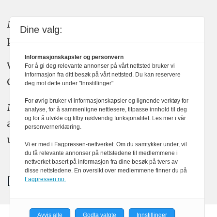
Medier24 arbeider etter Vær Varsom-
Dine valg:
plakatens regler for god presseskikk.
Informasjonskapsler og personvern
Vi bruker KI-verktøy som ChatGPT,
For å gi deg relevante annonser på vårt nettsted bruker vi
informasjon fra ditt besøk på vårt nettsted. Du kan reservere
Claude, og Gemini i journalistikken vår.
deg mot dette under "Innstillinger".
For øvrig bruker vi informasjonskapsler og lignende verktøy for
Medier24s redaksjon har alltid det fulle
analyse, for å sammenligne nettlesere, tilpasse innhold til deg
og for å utvikle og tilby nødvendig funksjonalitet. Les mer i vår
ansvar for publisert innhold, med eller
personvernerklæring.
uten bruk av kunstig intelligens.
Vi er med i Fagpressen-nettverket. Om du samtykker under, vil
du få relevante annonser på nettstedene til medlemmene i
nettverket basert på informasjon fra dine besøk på tvers av
disse nettstedene. En oversikt over medlemmene finner du på
Fagpressen.no.
Avvis alle
Godta valgte
Innstillinger