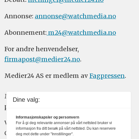
Annonse:
annonse@watchmedia.no
Abonnement:
m24@watchmedia.no
For andre henvendelser,
firmapost@medier24.no
.
Medier24 AS er medlem av
Fagpressen
.
Medier24 arbeider etter Vær Varsom-
Dine valg:
plakatens regler for god presseskikk.
Informasjonskapsler og personvern
Vi bruker KI-verktøy som ChatGPT,
For å gi deg relevante annonser på vårt nettsted bruker vi
informasjon fra ditt besøk på vårt nettsted. Du kan reservere
Claude, og Gemini i journalistikken vår.
deg mot dette under "Innstillinger".