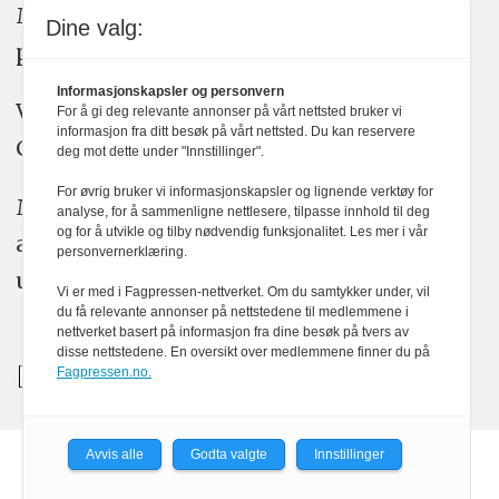
Medier24 arbeider etter Vær Varsom-
Dine valg:
plakatens regler for god presseskikk.
Informasjonskapsler og personvern
Vi bruker KI-verktøy som ChatGPT,
For å gi deg relevante annonser på vårt nettsted bruker vi
informasjon fra ditt besøk på vårt nettsted. Du kan reservere
Claude, og Gemini i journalistikken vår.
deg mot dette under "Innstillinger".
For øvrig bruker vi informasjonskapsler og lignende verktøy for
Medier24s redaksjon har alltid det fulle
analyse, for å sammenligne nettlesere, tilpasse innhold til deg
og for å utvikle og tilby nødvendig funksjonalitet. Les mer i vår
ansvar for publisert innhold, med eller
personvernerklæring.
uten bruk av kunstig intelligens.
Vi er med i Fagpressen-nettverket. Om du samtykker under, vil
du få relevante annonser på nettstedene til medlemmene i
nettverket basert på informasjon fra dine besøk på tvers av
disse nettstedene. En oversikt over medlemmene finner du på
Fagpressen.no.
Avvis alle
Godta valgte
Innstillinger
Powered by Labrador CMS