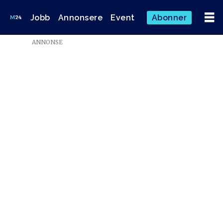
Jobb
Annonsere
Event
Abonner
Emne:
ANNONSE
årets
tv-
navn