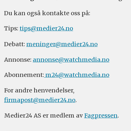
Du kan også kontakte oss på:
Tips:
tips@medier24.no
Debatt:
meninger@medier24.no
Annonse:
annonse@watchmedia.no
Abonnement:
m24@watchmedia.no
For andre henvendelser,
firmapost@medier24.no
.
Medier24 AS er medlem av
Fagpressen
.