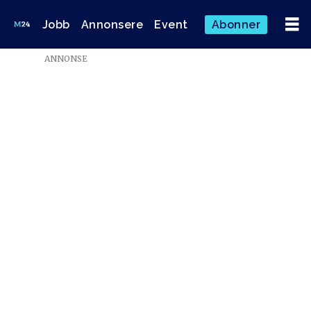
Jobb
Annonsere
Event
Abonner
Emne:
ANNONSE
070922