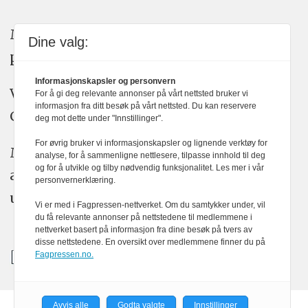
Medier24 arbeider etter Vær Varsom-
Dine valg:
plakatens regler for god presseskikk.
Informasjonskapsler og personvern
Vi bruker KI-verktøy som ChatGPT,
For å gi deg relevante annonser på vårt nettsted bruker vi
informasjon fra ditt besøk på vårt nettsted. Du kan reservere
Claude, og Gemini i journalistikken vår.
deg mot dette under "Innstillinger".
For øvrig bruker vi informasjonskapsler og lignende verktøy for
Medier24s redaksjon har alltid det fulle
analyse, for å sammenligne nettlesere, tilpasse innhold til deg
og for å utvikle og tilby nødvendig funksjonalitet. Les mer i vår
ansvar for publisert innhold, med eller
personvernerklæring.
uten bruk av kunstig intelligens.
Vi er med i Fagpressen-nettverket. Om du samtykker under, vil
du få relevante annonser på nettstedene til medlemmene i
nettverket basert på informasjon fra dine besøk på tvers av
disse nettstedene. En oversikt over medlemmene finner du på
Fagpressen.no.
Avvis alle
Godta valgte
Innstillinger