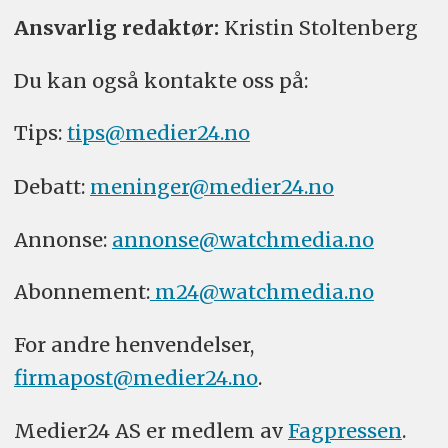
Ansvarlig redaktør:
Kristin Stoltenberg
Du kan også kontakte oss på:
Tips:
tips@medier24.no
Debatt:
meninger@medier24.no
Annonse:
annonse@watchmedia.no
Abonnement:
m24@watchmedia.no
For andre henvendelser,
firmapost@medier24.no
.
Medier24 AS er medlem av
Fagpressen
.