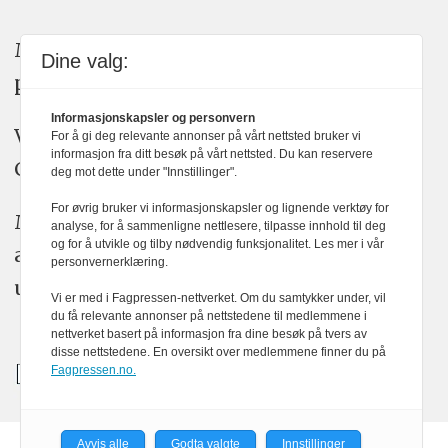
Medier24 arbeider etter Vær Varsom-
Dine valg:
plakatens regler for god presseskikk.
Informasjonskapsler og personvern
Vi bruker KI-verktøy som ChatGPT,
For å gi deg relevante annonser på vårt nettsted bruker vi
informasjon fra ditt besøk på vårt nettsted. Du kan reservere
Claude, og Gemini i journalistikken vår.
deg mot dette under "Innstillinger".
For øvrig bruker vi informasjonskapsler og lignende verktøy for
Medier24s redaksjon har alltid det fulle
analyse, for å sammenligne nettlesere, tilpasse innhold til deg
og for å utvikle og tilby nødvendig funksjonalitet. Les mer i vår
ansvar for publisert innhold, med eller
personvernerklæring.
uten bruk av kunstig intelligens.
Vi er med i Fagpressen-nettverket. Om du samtykker under, vil
du få relevante annonser på nettstedene til medlemmene i
nettverket basert på informasjon fra dine besøk på tvers av
disse nettstedene. En oversikt over medlemmene finner du på
Fagpressen.no.
Avvis alle
Godta valgte
Innstillinger