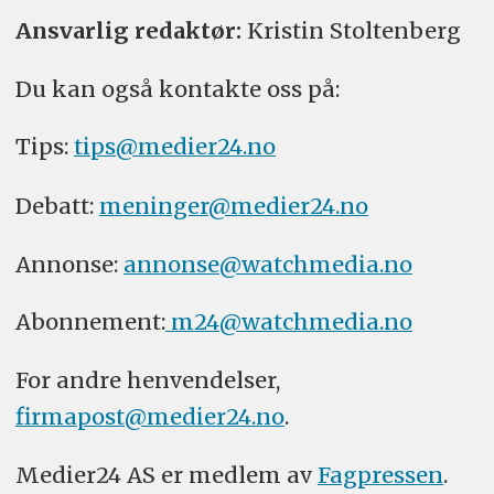
Ansvarlig redaktør:
Kristin Stoltenberg
Du kan også kontakte oss på:
Tips:
tips@medier24.no
Debatt:
meninger@medier24.no
Annonse:
annonse@watchmedia.no
Abonnement:
m24@watchmedia.no
For andre henvendelser,
firmapost@medier24.no
.
Medier24 AS er medlem av
Fagpressen
.