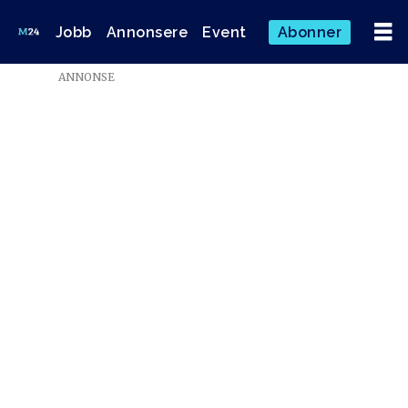
Jobb
Annonsere
Event
Abonner
Emne:
ANNONSE
190321