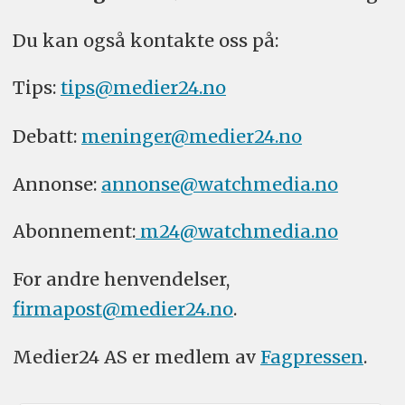
Du kan også kontakte oss på:
Tips:
tips@medier24.no
Debatt:
meninger@medier24.no
Annonse:
annonse@watchmedia.no
Abonnement:
m24@watchmedia.no
For andre henvendelser,
firmapost@medier24.no
.
Medier24 AS er medlem av
Fagpressen
.