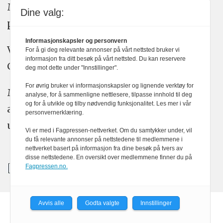
Medier24 arbeider etter Vær Varsom-
Dine valg:
plakatens regler for god presseskikk.
Informasjonskapsler og personvern
Vi bruker KI-verktøy som ChatGPT,
For å gi deg relevante annonser på vårt nettsted bruker vi
informasjon fra ditt besøk på vårt nettsted. Du kan reservere
Claude, og Gemini i journalistikken vår.
deg mot dette under "Innstillinger".
For øvrig bruker vi informasjonskapsler og lignende verktøy for
Medier24s redaksjon har alltid det fulle
analyse, for å sammenligne nettlesere, tilpasse innhold til deg
og for å utvikle og tilby nødvendig funksjonalitet. Les mer i vår
ansvar for publisert innhold, med eller
personvernerklæring.
uten bruk av kunstig intelligens.
Vi er med i Fagpressen-nettverket. Om du samtykker under, vil
du få relevante annonser på nettstedene til medlemmene i
nettverket basert på informasjon fra dine besøk på tvers av
disse nettstedene. En oversikt over medlemmene finner du på
Fagpressen.no.
Avvis alle
Godta valgte
Innstillinger
Powered by Labrador CMS