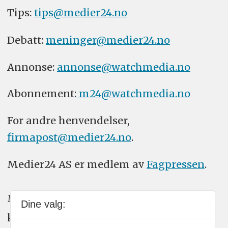
Tips:
tips@medier24.no
Debatt:
meninger@medier24.no
Annonse:
annonse@watchmedia.no
Abonnement:
m24@watchmedia.no
For andre henvendelser,
firmapost@medier24.no
.
Medier24 AS er medlem av
Fagpressen
.
Medier24 arbeider etter Vær Varsom-
Dine valg:
plakatens regler for god presseskikk.