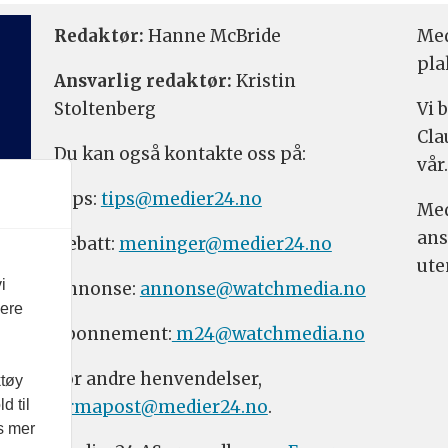
Redaktør:
Hanne McBride
Med
pla
Ansvarlig redaktør:
Kristin
Stoltenberg
Vi 
Cla
Du kan også kontakte oss på:
vår.
Tips:
tips@medier24.no
Med
ans
Debatt:
meninger@medier24.no
ute
i
Annonse:
annonse@watchmedia.no
vere
Abonnement:
m24@watchmedia.no
For andre henvendelser,
ktøy
firmapost@medier24.no
.
d til
es mer