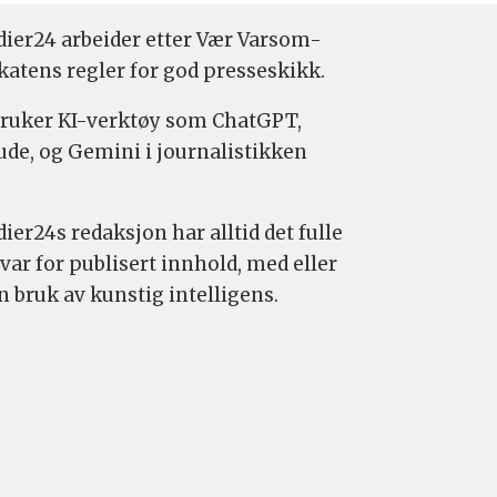
ier24 arbeider etter Vær Varsom-
katens regler for god presseskikk.
bruker KI-verktøy som ChatGPT,
ude, og Gemini i journalistikken
ier24s redaksjon har alltid det fulle
var for publisert innhold, med eller
n bruk av kunstig intelligens.