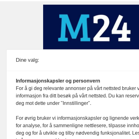
Medier24 drives av Medier24 AS.
Dine valg:
Organisasjonsnummer: 815 450 132
Personvern/cookies
Informasjonskapsler og personvern
For å gi deg relevante annonser på vårt nettsted bruker v
informasjon fra ditt besøk på vårt nettsted. Du kan reser
deg mot dette under "Innstillinger".
For øvrig bruker vi informasjonskapsler og lignende ver
for analyse, for å sammenligne nettlesere, tilpasse innhol
deg og for å utvikle og tilby nødvendig funksjonalitet. L