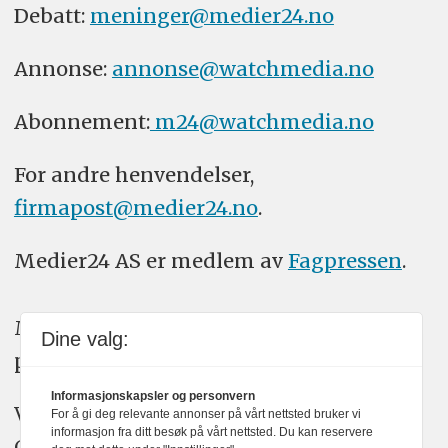
Debatt:
meninger@medier24.no
Annonse:
annonse@watchmedia.no
Abonnement:
m24@watchmedia.no
For andre henvendelser,
firmapost@medier24.no
.
Medier24 AS er medlem av
Fagpressen
.
Medier24 arbeider etter Vær Varsom-
Dine valg:
plakatens regler for god presseskikk.
Informasjonskapsler og personvern
Vi bruker KI-verktøy som ChatGPT,
For å gi deg relevante annonser på vårt nettsted bruker vi
informasjon fra ditt besøk på vårt nettsted. Du kan reservere
Claude, og Gemini i journalistikken vår.