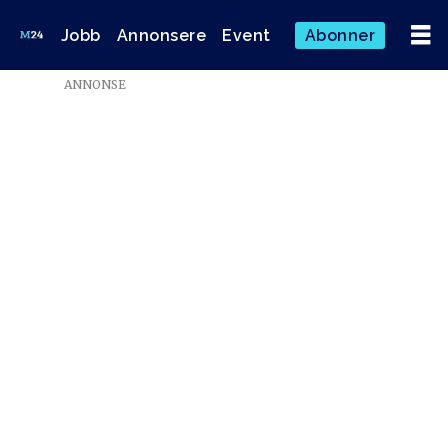
Jobb
Annonsere
Event
Abonner
Emne:
ANNONSE
amal
aden