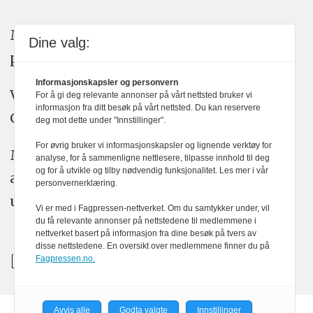
Medier24 arbeider etter Vær Varsom-
Dine valg:
plakatens regler for god presseskikk.
Informasjonskapsler og personvern
Vi bruker KI-verktøy som ChatGPT,
For å gi deg relevante annonser på vårt nettsted bruker vi
informasjon fra ditt besøk på vårt nettsted. Du kan reservere
Claude, og Gemini i journalistikken vår.
deg mot dette under "Innstillinger".
For øvrig bruker vi informasjonskapsler og lignende verktøy for
Medier24s redaksjon har alltid det fulle
analyse, for å sammenligne nettlesere, tilpasse innhold til deg
og for å utvikle og tilby nødvendig funksjonalitet. Les mer i vår
ansvar for publisert innhold, med eller
personvernerklæring.
uten bruk av kunstig intelligens.
Vi er med i Fagpressen-nettverket. Om du samtykker under, vil
du få relevante annonser på nettstedene til medlemmene i
nettverket basert på informasjon fra dine besøk på tvers av
disse nettstedene. En oversikt over medlemmene finner du på
Fagpressen.no.
Avvis alle
Godta valgte
Innstillinger