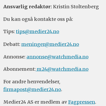
Ansvarlig redaktør:
Kristin Stoltenberg
Du kan også kontakte oss på:
Tips:
tips@medier24.no
Debatt:
meninger@medier24.no
Annonse:
annonse@watchmedia.no
Abonnement:
m24@watchmedia.no
For andre henvendelser,
firmapost@medier24.no
.
Medier24 AS er medlem av
Fagpressen
.