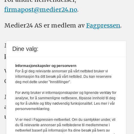
firmapost@medier24.no
.
Medier24 AS er medlem av
Fagpressen
.
Medier24 arbeider etter Vær Varsom-
Dine valg:
plakatens regler for god presseskikk.
Informasjonskapsler og personvern
Vi bruker KI-verktøy som ChatGPT,
For å gi deg relevante annonser på vårt nettsted bruker vi
informasjon fra ditt besøk på vårt nettsted. Du kan reservere
Claude, og Gemini i journalistikken vår.
deg mot dette under "Innstillinger".
For øvrig bruker vi informasjonskapsler og lignende verktøy for
Medier24s redaksjon har alltid det fulle
analyse, for å sammenligne nettlesere, tilpasse innhold til deg
og for å utvikle og tilby nødvendig funksjonalitet. Les mer i vår
ansvar for publisert innhold, med eller
personvernerklæring.
uten bruk av kunstig intelligens.
Vi er med i Fagpressen-nettverket. Om du samtykker under, vil
du få relevante annonser på nettstedene til medlemmene i
nettverket basert på informasjon fra dine besøk på tvers av