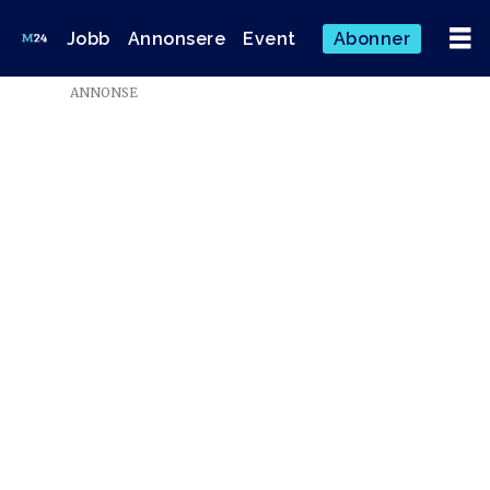
Jobb
Annonsere
Event
Abonner
Emne:
ANNONSE
arne
treholt