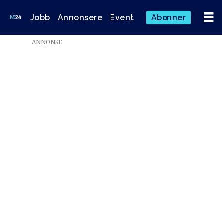
Jobb
Annonsere
Event
Abonner
Emne:
ANNONSE
audun
hageskal