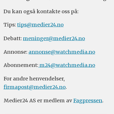
Du kan også kontakte oss på:
Tips:
tips@medier24.no
Debatt:
meninger@medier24.no
Annonse:
annonse@watchmedia.no
Abonnement:
m24@watchmedia.no
For andre henvendelser,
firmapost@medier24.no
.
Medier24 AS er medlem av
Fagpressen
.