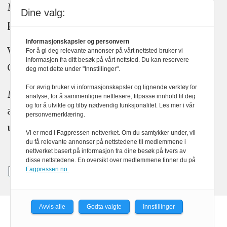
Medier24 arbeider etter Vær Varsom-
Dine valg:
plakatens regler for god presseskikk.
Informasjonskapsler og personvern
Vi bruker KI-verktøy som ChatGPT,
For å gi deg relevante annonser på vårt nettsted bruker vi
informasjon fra ditt besøk på vårt nettsted. Du kan reservere
Claude, og Gemini i journalistikken vår.
deg mot dette under "Innstillinger".
For øvrig bruker vi informasjonskapsler og lignende verktøy for
Medier24s redaksjon har alltid det fulle
analyse, for å sammenligne nettlesere, tilpasse innhold til deg
og for å utvikle og tilby nødvendig funksjonalitet. Les mer i vår
ansvar for publisert innhold, med eller
personvernerklæring.
uten bruk av kunstig intelligens.
Vi er med i Fagpressen-nettverket. Om du samtykker under, vil
du få relevante annonser på nettstedene til medlemmene i
nettverket basert på informasjon fra dine besøk på tvers av
disse nettstedene. En oversikt over medlemmene finner du på
Fagpressen.no.
Avvis alle
Godta valgte
Innstillinger
Powered by Labrador CMS