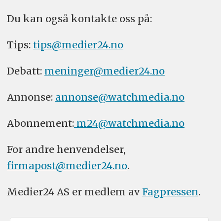
Du kan også kontakte oss på:
Tips:
tips@medier24.no
Debatt:
meninger@medier24.no
Annonse:
annonse@watchmedia.no
Abonnement:
m24@watchmedia.no
For andre henvendelser,
firmapost@medier24.no
.
Medier24 AS er medlem av
Fagpressen
.