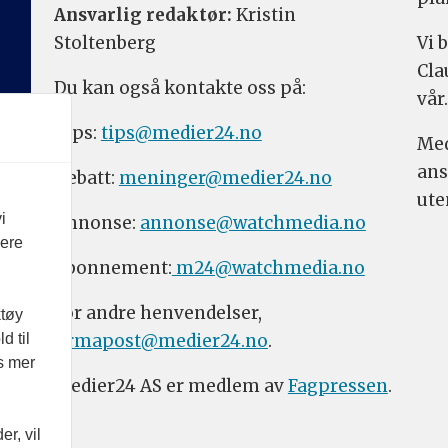
Ansvarlig redaktør:
Kristin
Stoltenberg
Vi 
Cla
Du kan også kontakte oss på:
vår.
Tips:
tips@medier24.no
Med
ans
Debatt:
meninger@medier24.no
ute
i
Annonse:
annonse@watchmedia.no
vere
Abonnement:
m24@watchmedia.no
For andre henvendelser,
ktøy
firmapost@medier24.no
.
d til
es mer
Medier24 AS er medlem av
Fagpressen
.
r, vil