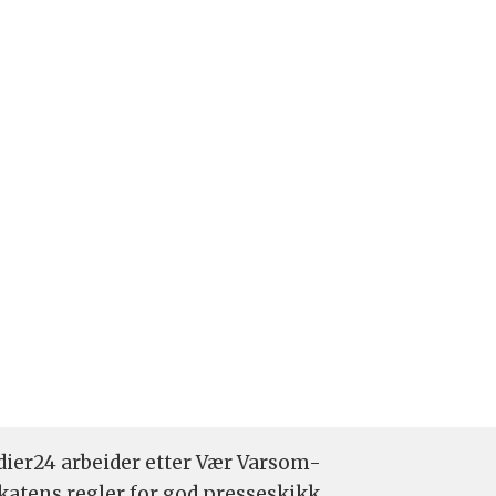
ier24 arbeider etter Vær Varsom-
katens regler for god presseskikk.