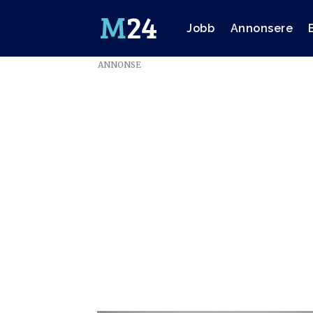
Jobb
Annonsere
ANNONSE
Emne:
bygg
og
anlegg
media