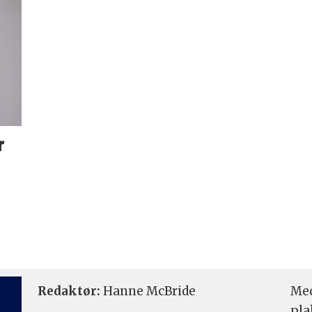
r
Redaktør:
Hanne McBride
Med
pla