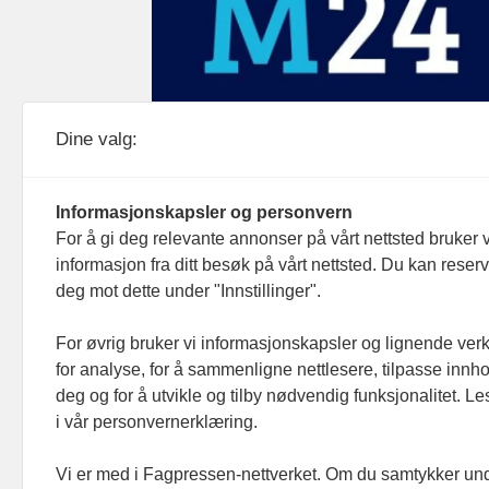
Medier24 drives av Medier24 AS.
Dine valg:
Organisasjonsnummer: 815 450 132
Personvern/cookies
Informasjonskapsler og personvern
For å gi deg relevante annonser på vårt nettsted bruker v
informasjon fra ditt besøk på vårt nettsted. Du kan reser
deg mot dette under "Innstillinger".
For øvrig bruker vi informasjonskapsler og lignende ver
for analyse, for å sammenligne nettlesere, tilpasse innhol
deg og for å utvikle og tilby nødvendig funksjonalitet. L
i vår personvernerklæring.
Vi er med i Fagpressen-nettverket. Om du samtykker unde