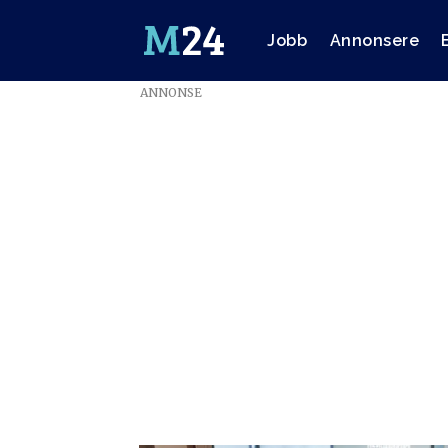
Jobb
Annonsere
ANNONSE
Emne:
cecilie
nilsen