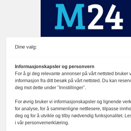
Medier24 drives av Medier24 AS.
Dine valg:
Organisasjonsnummer: 815 450 132
Personvern/cookies
Informasjonskapsler og personvern
For å gi deg relevante annonser på vårt nettsted bruker v
informasjon fra ditt besøk på vårt nettsted. Du kan reser
deg mot dette under "Innstillinger".
For øvrig bruker vi informasjonskapsler og lignende ver
for analyse, for å sammenligne nettlesere, tilpasse innhol
deg og for å utvikle og tilby nødvendig funksjonalitet. L
i vår personvernerklæring.