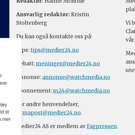
Redaktør:
Hanne McBride
Med
pla
Ansvarlig redaktør:
Kristin
Stoltenberg
Vi 
Cla
Du kan også kontakte oss på:
vår.
Tips:
tips@medier24.no
Med
ans
Debatt:
meninger@medier24.no
ute
i
Annonse:
annonse@watchmedia.no
vere
Abonnement:
m24@watchmedia.no
For andre henvendelser,
ktøy
firmapost@medier24.no
.
d til
es mer
Medier24 AS er medlem av
Fagpressen
.