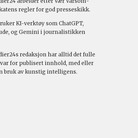
ier24 arbeider etter Vær Varsom-
katens regler for god presseskikk.
bruker KI-verktøy som ChatGPT,
ude, og Gemini i journalistikken
ier24s redaksjon har alltid det fulle
var for publisert innhold, med eller
n bruk av kunstig intelligens.