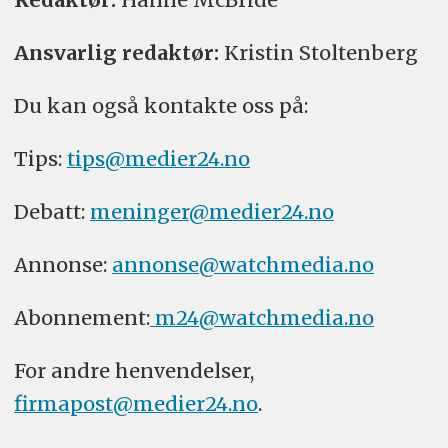
Ansvarlig redaktør:
Kristin Stoltenberg
Du kan også kontakte oss på:
Tips:
tips@medier24.no
Debatt:
meninger@medier24.no
Annonse:
annonse@watchmedia.no
Abonnement:
m24@watchmedia.no
For andre henvendelser,
firmapost@medier24.no
.