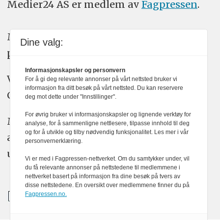
Medier24 AS er medlem av
Fagpressen
.
Medier24 arbeider etter Vær Varsom-
Dine valg:
plakatens regler for god presseskikk.
Informasjonskapsler og personvern
Vi bruker KI-verktøy som ChatGPT,
For å gi deg relevante annonser på vårt nettsted bruker vi
informasjon fra ditt besøk på vårt nettsted. Du kan reservere
Claude, og Gemini i journalistikken vår.
deg mot dette under "Innstillinger".
For øvrig bruker vi informasjonskapsler og lignende verktøy for
Medier24s redaksjon har alltid det fulle
analyse, for å sammenligne nettlesere, tilpasse innhold til deg
og for å utvikle og tilby nødvendig funksjonalitet. Les mer i vår
ansvar for publisert innhold, med eller
personvernerklæring.
uten bruk av kunstig intelligens.
Vi er med i Fagpressen-nettverket. Om du samtykker under, vil
du få relevante annonser på nettstedene til medlemmene i
nettverket basert på informasjon fra dine besøk på tvers av
disse nettstedene. En oversikt over medlemmene finner du på
Fagpressen.no.