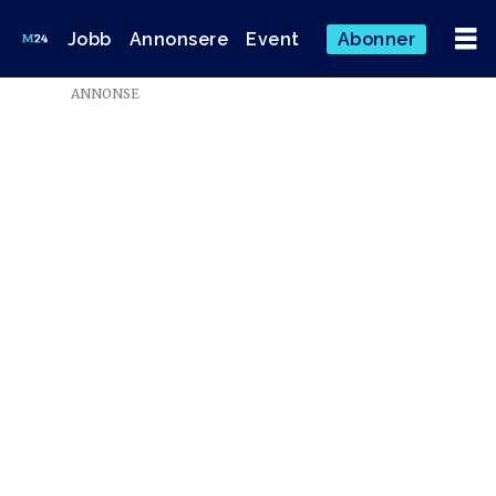
Jobb
Annonsere
Event
Abonner
Emne:
ANNONSE
dentsu
aegis
network
norway