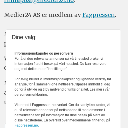
Medier24 AS er medlem av
Fagpressen
.
Medier24 arbeider etter Vær Varsom-
Dine valg:
plakatens regler for god presseskikk.
Informasjonskapsler og personvern
Vi bruker KI-verktøy som ChatGPT,
For å gi deg relevante annonser på vårt nettsted bruker vi
informasjon fra ditt besøk på vårt nettsted. Du kan reservere
Claude, og Gemini i journalistikken vår.
deg mot dette under "Innstillinger".
For øvrig bruker vi informasjonskapsler og lignende verktøy for
Medier24s redaksjon har alltid det fulle
analyse, for å sammenligne nettlesere, tilpasse innhold til deg
og for å utvikle og tilby nødvendig funksjonalitet. Les mer i vår
ansvar for publisert innhold, med eller
personvernerklæring.
uten bruk av kunstig intelligens.
Vi er med i Fagpressen-nettverket. Om du samtykker under, vil
du få relevante annonser på nettstedene til medlemmene i
nettverket basert på informasjon fra dine besøk på tvers av
disse nettstedene. En oversikt over medlemmene finner du på
Fagpressen.no.