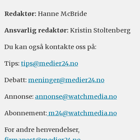
Redaktør:
Hanne McBride
Ansvarlig redaktør:
Kristin Stoltenberg
Du kan også kontakte oss på:
Tips:
tips@medier24.no
Debatt:
meninger@medier24.no
Annonse:
annonse@watchmedia.no
Abonnement:
m24@watchmedia.no
For andre henvendelser,
firmapost@medier24.no
.