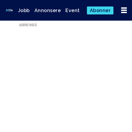
Jobb
Annonsere
Event
Abonner
Emne:
ANNONSE
domstol