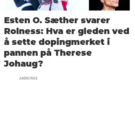
Esten O. Sæther svarer
Rolness: Hva er gleden ved
å sette doping­merket i
pannen på Therese
Johaug?
ANNONSE