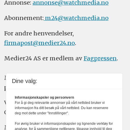
Annonse:
annonse@watchmedia.no
Abonnement:
m24@watchmedia.no
For andre henvendelser,
firmapost@medier24.no
.
Medier24 AS er medlem av
Fagpressen
.
Medier24 arbeider etter Vær Varsom-
Dine valg:
plakatens regler for god presseskikk.
Informasjonskapsler og personvern
Vi bruker KI-verktøy som ChatGPT,
For å gi deg relevante annonser på vårt nettsted bruker vi
informasjon fra ditt besøk på vårt nettsted. Du kan reservere
Claude, og Gemini i journalistikken vår.
deg mot dette under "Innstillinger".
For øvrig bruker vi informasjonskapsler og lignende verktøy for
Medier24s redaksjon har alltid det fulle
analyse, for å sammenligne nettlesere, tilpasse innhold til deg