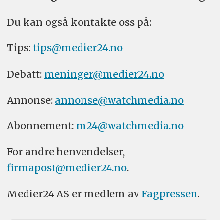
Du kan også kontakte oss på:
Tips:
tips@medier24.no
Debatt:
meninger@medier24.no
Annonse:
annonse@watchmedia.no
Abonnement:
m24@watchmedia.no
For andre henvendelser,
firmapost@medier24.no
.
Medier24 AS er medlem av
Fagpressen
.