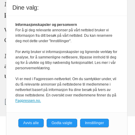
Medier24 arbeider etter Vær Varsom-
Dine valg:
plakatens regler for god presseskikk.
Informasjonskapsler og personvern
Vi bruker KI-verktøy som ChatGPT,
For å gi deg relevante annonser på vårt nettsted bruker vi
informasjon fra ditt besøk på vårt nettsted. Du kan reservere
Claude, og Gemini i journalistikken vår.
deg mot dette under "Innstillinger".
For øvrig bruker vi informasjonskapsler og lignende verktøy for
Medier24s redaksjon har alltid det fulle
analyse, for å sammenligne nettlesere, tilpasse innhold til deg
og for å utvikle og tilby nødvendig funksjonalitet. Les mer i vår
ansvar for publisert innhold, med eller
personvernerklæring.
uten bruk av kunstig intelligens.
Vi er med i Fagpressen-nettverket. Om du samtykker under, vil
du få relevante annonser på nettstedene til medlemmene i
nettverket basert på informasjon fra dine besøk på tvers av
disse nettstedene. En oversikt over medlemmene finner du på
Fagpressen.no.
Avvis alle
Godta valgte
Innstillinger
Powered by Labrador CMS