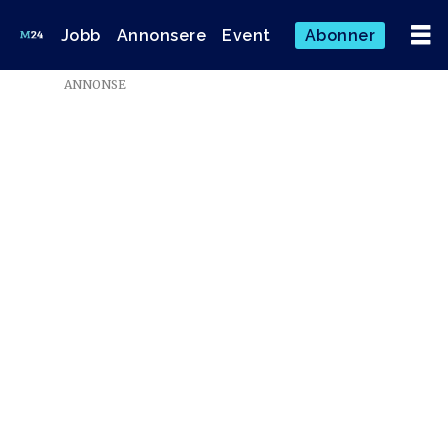
Jobb
Annonsere
Event
Abonner
Emne:
ANNONSE
fotball-
vm
i
qatar
2022