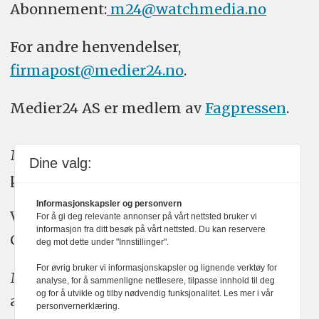
Abonnement:
m24@watchmedia.no
For andre henvendelser,
firmapost@medier24.no
.
Medier24 AS er medlem av
Fagpressen
.
Medier24 arbeider etter Vær Varsom-
Dine valg:
plakatens regler for god presseskikk.
Informasjonskapsler og personvern
Vi bruker KI-verktøy som ChatGPT,
For å gi deg relevante annonser på vårt nettsted bruker vi
informasjon fra ditt besøk på vårt nettsted. Du kan reservere
Claude, og Gemini i journalistikken vår.
deg mot dette under "Innstillinger".
For øvrig bruker vi informasjonskapsler og lignende verktøy for
Medier24s redaksjon har alltid det fulle
analyse, for å sammenligne nettlesere, tilpasse innhold til deg
og for å utvikle og tilby nødvendig funksjonalitet. Les mer i vår
ansvar for publisert innhold, med eller
personvernerklæring.