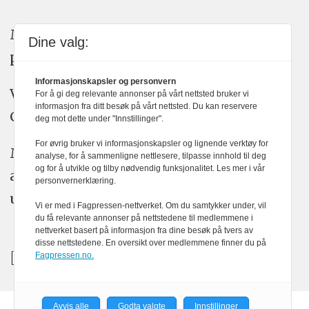
Medier24 arbeider etter Vær Varsom-
Dine valg:
plakatens regler for god presseskikk.
Informasjonskapsler og personvern
Vi bruker KI-verktøy som ChatGPT,
For å gi deg relevante annonser på vårt nettsted bruker vi
informasjon fra ditt besøk på vårt nettsted. Du kan reservere
Claude, og Gemini i journalistikken vår.
deg mot dette under "Innstillinger".
For øvrig bruker vi informasjonskapsler og lignende verktøy for
Medier24s redaksjon har alltid det fulle
analyse, for å sammenligne nettlesere, tilpasse innhold til deg
og for å utvikle og tilby nødvendig funksjonalitet. Les mer i vår
ansvar for publisert innhold, med eller
personvernerklæring.
uten bruk av kunstig intelligens.
Vi er med i Fagpressen-nettverket. Om du samtykker under, vil
du få relevante annonser på nettstedene til medlemmene i
nettverket basert på informasjon fra dine besøk på tvers av
disse nettstedene. En oversikt over medlemmene finner du på
Fagpressen.no.
Avvis alle
Godta valgte
Innstillinger