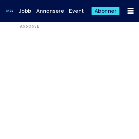
Jobb
Annonsere
Event
Abonner
Emne:
ANNONSE
gorm
natlandsmyr