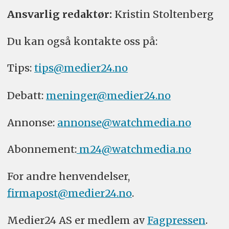
Ansvarlig redaktør:
Kristin Stoltenberg
Du kan også kontakte oss på:
Tips:
tips@medier24.no
Debatt:
meninger@medier24.no
Annonse:
annonse@watchmedia.no
Abonnement:
m24@watchmedia.no
For andre henvendelser,
firmapost@medier24.no
.
Medier24 AS er medlem av
Fagpressen
.