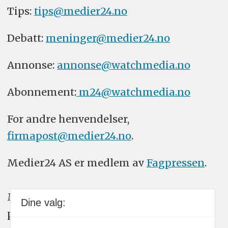
Tips:
tips@medier24.no
Debatt:
meninger@medier24.no
Annonse:
annonse@watchmedia.no
Abonnement:
m24@watchmedia.no
For andre henvendelser,
firmapost@medier24.no
.
Medier24 AS er medlem av
Fagpressen
.
Medier24 arbeider etter Vær Varsom-
Dine valg:
plakatens regler for god presseskikk.