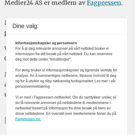
Medier24 AS er medlem av
Fagpressen
.
Medier24 arbeider etter Vær Varsom-
Dine valg:
plakatens regler for god presseskikk.
Informasjonskapsler og personvern
Vi bruker KI-verktøy som ChatGPT,
For å gi deg relevante annonser på vårt nettsted bruker vi
informasjon fra ditt besøk på vårt nettsted. Du kan reservere
Claude, og Gemini i journalistikken vår.
deg mot dette under "Innstillinger".
For øvrig bruker vi informasjonskapsler og lignende verktøy for
Medier24s redaksjon har alltid det fulle
analyse, for å sammenligne nettlesere, tilpasse innhold til deg
og for å utvikle og tilby nødvendig funksjonalitet. Les mer i vår
ansvar for publisert innhold, med eller
personvernerklæring.
uten bruk av kunstig intelligens.
Vi er med i Fagpressen-nettverket. Om du samtykker under, vil
du få relevante annonser på nettstedene til medlemmene i
nettverket basert på informasjon fra dine besøk på tvers av
disse nettstedene. En oversikt over medlemmene finner du på
Fagpressen.no.