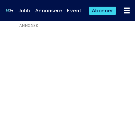
Jobb
Annonsere
Event
Abonner
Emne:
ANNONSE
halvor
hegtun