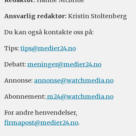
Ansvarlig redaktør:
Kristin Stoltenberg
Du kan også kontakte oss på:
Tips:
tips@medier24.no
Debatt:
meninger@medier24.no
Annonse:
annonse@watchmedia.no
Abonnement:
m24@watchmedia.no
For andre henvendelser,
firmapost@medier24.no
.