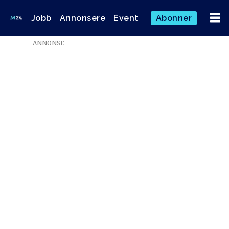
Jobb
Annonsere
Event
Abonner
Emne:
ANNONSE
hroar
wold
nordhaug